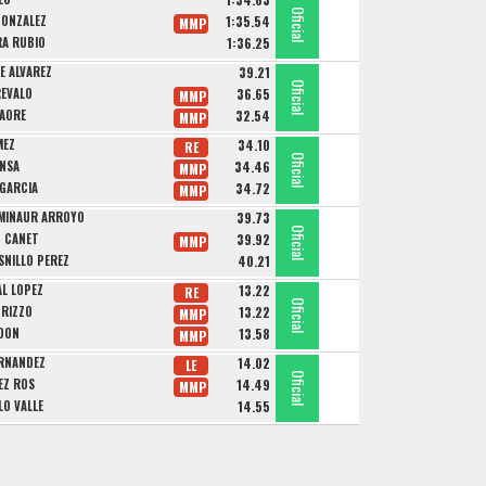
Oficial
Oficial
Oficial
GONZALEZ
1:35.54
MMP
RA RUBIO
1:36.25
E ALVAREZ
39.21
Oficial
Oficial
Oficial
REVALO
36.65
MMP
RAORE
32.54
MMP
MEZ
34.10
RE
Oficial
Oficial
Oficial
ENSA
34.46
MMP
 GARCIA
34.72
MMP
-MIÑAUR ARROYO
39.73
Oficial
Oficial
Oficial
N CANET
39.92
MMP
SNILLO PEREZ
40.21
AL LOPEZ
13.22
RE
Oficial
Oficial
Oficial
 RIZZO
13.22
MMP
RDON
13.58
MMP
ERNANDEZ
14.02
LE
Oficial
Oficial
Oficial
EZ ROS
14.49
MMP
LO VALLE
14.55