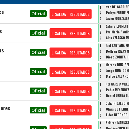
1
Ivan DELGADO S
es
2
Pelayo FREIRE 
Oficial
L. SALIDA
RESULTADOS
3
Javier GONZALE
1
Zahara LLORENT
s
2
Eva Marie Pauli
Oficial
L. SALIDA
RESULTADOS
3
Aina VELASCO M
1
Joel SANTANA M
es
2
Beltran RIVAS 
Oficial
L. SALIDA
RESULTADOS
3
Diego ZORITA 
1
Marcos RUIZ PE
2
Jorge RUIZ GOM
Oficial
L. SALIDA
RESULTADOS
3
Mateo VALCARC
1
Pol GARCIA VILL
2
Pablo MENENDE
Oficial
L. SALIDA
RESULTADOS
3
Daniel UREÑA L
1
Celia HIDALGO 
jeres
2
Olivia GUTIERRE
Oficial
L. SALIDA
RESULTADOS
3
Eider REDONDO 
1
Beltran MARISC
2
Rodrigo VICO F