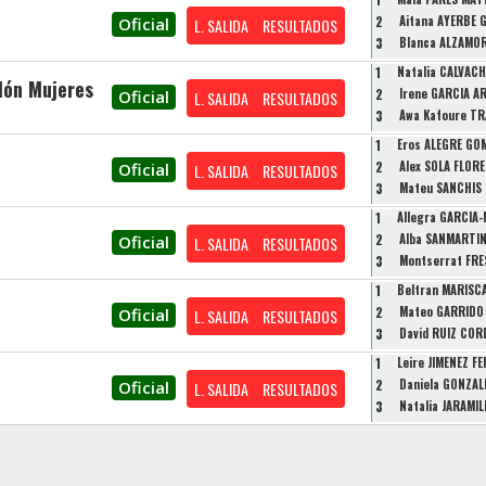
2
Aitana AYERBE 
Oficial
L. SALIDA
RESULTADOS
3
Blanca ALZAMO
1
Natalia CALVACH
lón Mujeres
2
Irene GARCIA A
Oficial
L. SALIDA
RESULTADOS
3
Awa Kafoure T
1
Eros ALEGRE GO
2
Alex SOLA FLOR
Oficial
L. SALIDA
RESULTADOS
3
Mateu SANCHIS
1
Allegra GARCIA
2
Alba SANMARTI
Oficial
L. SALIDA
RESULTADOS
3
Montserrat FRE
1
Beltran MARISC
2
Mateo GARRIDO
Oficial
L. SALIDA
RESULTADOS
3
David RUIZ CO
1
Leire JIMENEZ F
2
Daniela GONZAL
Oficial
L. SALIDA
RESULTADOS
3
Natalia JARAMIL