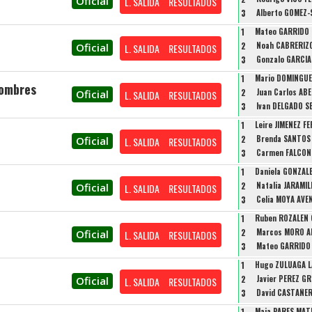
Oficial
L. SALIDA
RESULTADOS
3
Alberto GOMEZ-
1
Mateo GARRIDO 
2
Noah CABRERIZ
Oficial
L. SALIDA
RESULTADOS
3
Gonzalo GARCI
1
Mario DOMINGUE
Hombres
2
Juan Carlos AB
Oficial
L. SALIDA
RESULTADOS
3
Ivan DELGADO S
1
Leire JIMENEZ F
2
Brenda SANTOS
Oficial
L. SALIDA
RESULTADOS
3
Carmen FALCON
1
Daniela GONZAL
2
Natalia JARAMIL
Oficial
L. SALIDA
RESULTADOS
3
Celia MOYA AV
1
Ruben ROZALEN 
2
Marcos MORO A
Oficial
L. SALIDA
RESULTADOS
3
Mateo GARRIDO
1
Hugo ZULUAGA 
2
Javier PEREZ G
Oficial
L. SALIDA
RESULTADOS
3
David CASTAÑE
1
Maia PARES MAT