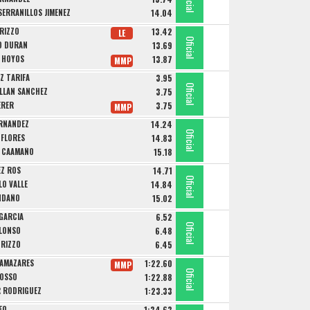
Oficial
Oficial
Oficial
SERRANILLOS JIMENEZ
14.04
RIZZO
13.42
LE
Oficial
Oficial
Oficial
O DURAN
13.69
A HOYOS
13.87
MMP
Z TARIFA
3.95
Oficial
Oficial
Oficial
ELLÁN SÁNCHEZ
3.75
ERER
3.75
MMP
ERNANDEZ
14.24
Oficial
Oficial
Oficial
 FLORES
14.83
 CAAMAÑO
15.18
EZ ROS
14.71
Oficial
Oficial
Oficial
LO VALLE
14.84
ENDAÑO
15.02
GARCIA
6.52
Oficial
Oficial
Oficial
LONSO
6.48
 RIZZO
6.45
LAMAZARES
1:22.60
MMP
Oficial
Oficial
Oficial
ROSSO
1:22.88
R RODRIGUEZ
1:23.33
EO
1:34.63