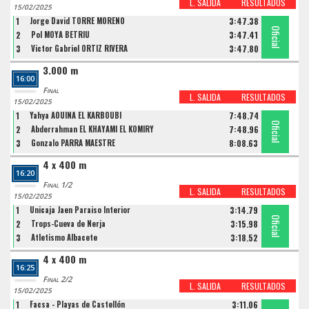
L. SALIDA
RESULTADOS
15/02/2025
1
Jorge David TORRE MORENO
3:47.38
Oficial
Oficial
Oficial
2
Pol MOYA BETRIU
3:47.41
3
Victor Gabriel ORTIZ RIVERA
3:47.80
3.000 m
16:00
Final
L. SALIDA
RESULTADOS
15/02/2025
1
Yahya AOUINA EL KARBOUBI
7:48.74
Oficial
Oficial
Oficial
2
Abderrahman EL KHAYAMI EL KOMIRY
7:48.96
3
Gonzalo PARRA MAESTRE
8:08.63
4 x 400 m
16:20
Final 1/2
L. SALIDA
RESULTADOS
15/02/2025
1
Unicaja Jaen Paraiso Interior
3:14.79
Oficial
Oficial
Oficial
2
Trops-Cueva de Nerja
3:15.98
3
Atletismo Albacete
3:18.52
4 x 400 m
16:25
Final 2/2
L. SALIDA
RESULTADOS
15/02/2025
1
Facsa - Playas de Castellón
3:11.06