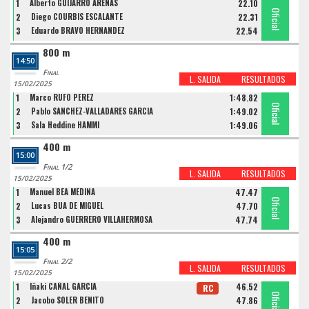
1
Alberto GUIJARRO ARENAS
22.10
Oficial
Oficial
Oficial
2
Diego COURBIS ESCALANTE
22.31
3
Eduardo BRAVO HERNANDEZ
22.54
800 m
14:50
Final
L. SALIDA
RESULTADOS
15/02/2025
1
Marco RUFO PEREZ
1:48.82
Oficial
Oficial
Oficial
2
Pablo SANCHEZ-VALLADARES GARCIA
1:49.02
3
Sala Heddine HAMMI
1:49.06
400 m
15:00
Final 1/2
L. SALIDA
RESULTADOS
15/02/2025
1
Manuel BEA MEDINA
47.47
Oficial
Oficial
Oficial
2
Lucas BUA DE MIGUEL
47.70
3
Alejandro GUERRERO VILLAHERMOSA
47.74
400 m
15:05
Final 2/2
L. SALIDA
RESULTADOS
15/02/2025
1
Iñaki CAÑAL GARCIA
46.52
RC
Oficial
Oficial
Oficial
2
Jacobo SOLER BENITO
47.86