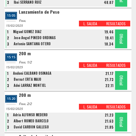
3
Ibai SERRANO RUIZ
48.07
Lanzamiento de Peso
15:05
Final
L. SALIDA
RESULTADOS
15/02/2025
1
Miguel GOMEZ DIAZ
19.46
Oficial
Oficial
Oficial
2
Jose Angel PINEDO ORDINAS
19.41
3
Antonio SANTANA OTERO
18.34
200 m
15:15
Final 1/2
L. SALIDA
RESULTADOS
15/02/2025
1
Andoni CALBANO OSINAGA
21.17
Oficial
Oficial
Oficial
2
Bernat ERTA MAJO
21.73
3
Adei LARRAZ MONTIEL
22.11
200 m
15:20
Final 2/2
L. SALIDA
RESULTADOS
15/02/2025
1
Adria ALFONSO MEDERO
21.23
Oficial
Oficial
Oficial
2
Albert ROMEO BARCELO
21.63
3
David CARBON GALLEGO
21.85