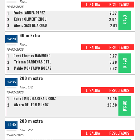
Final
L. SALIDA
RESULTADOS
15/02/2025
1
Eneko LARREA PEREZ
2.07
Oficial
Oficial
Oficial
2
Edgar CLIMENT ZHOU
2.04
3
Alexis SASTRE ARNAU
2.01
60 m Extra
14:20
Final
L. SALIDA
RESULTADOS
15/02/2025
1
Dewi Thomas HAMMOND
6.77
Oficial
Oficial
Oficial
2
Tristan CARDENAS OTEL
6.78
3
Pablo MONTALVO RODAS
6.82
200 m extra
14:35
Final 1/2
L. SALIDA
RESULTADOS
15/02/2025
1
Beñat MIQUELARENA URROZ
22.05
Oficial
Oficial
2
Alvaro DE LEON MUÑOZ
23.50
200 m extra
14:40
Final 2/2
L. SALIDA
RESULTADOS
15/02/2025