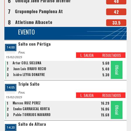
6
Unicaja Jaen Paraiso Interior
48
7
Grupompleo Pamplona At
42
8
Atletismo Albacete
33.5
EVENTO
Salto con Pértiga
14:00
Final
L. SALIDA
RESULTADOS
15/02/2025
1
Artur COLL SICLUNA
5.60
Oficial
Oficial
Oficial
2
Juan Luis BRAVO RECIO
5.40
3
Isidro LEYVA DONAYRE
5.30
Triple Salto
14:05
Final
L. SALIDA
RESULTADOS
15/02/2025
1
Marcos RUIZ PEREZ
16.29
Oficial
Oficial
Oficial
2
Eneko CARRASCAL KORTA
16.06
3
Pablo TORRIJOS NAVARRO
15.68
Salto de Altura
14:20