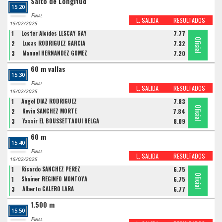
Salto de Longitud
15:20
Final
L. SALIDA
RESULTADOS
15/02/2025
1
Lester Alcides LESCAY GAY
7.77
Oficial
Oficial
Oficial
2
Lucas RODRIGUEZ GARCIA
7.32
3
Manuel HERNANDEZ GOMEZ
7.20
60 m vallas
15:30
Final
L. SALIDA
RESULTADOS
15/02/2025
1
Angel DIAZ RODRIGUEZ
7.83
Oficial
Oficial
Oficial
2
Kevin SANCHEZ MORTE
7.84
3
Yassir EL BOUSSETTAOUI BELGA
8.09
60 m
15:40
Final
L. SALIDA
RESULTADOS
15/02/2025
1
Ricardo SANCHEZ PEREZ
6.75
Oficial
Oficial
Oficial
1
Shainer REGINFO MONTOYA
6.75
3
Alberto CALERO LARA
6.77
1.500 m
15:50
Final