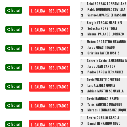
1
Aniol BORRAS TORRAMILANS
2
Pablo RODRIGUEZ COVIELLA
Oficial
L. SALIDA
RESULTADOS
3
Samuel ALVAREZ EL HASSANI
1
Sergio VARGAS MARTINEZ
2
Sebastià PONS TRIAY
Oficial
L. SALIDA
RESULTADOS
3
Manuel PALANCO LORENZO
1
Mateo DE CASTRO NAVARRO
2
Jorge GRAS TIRADO
Oficial
L. SALIDA
RESULTADOS
3
Cristian FAVIER JUSTIZ
1
Gonzalo Sabin LAMBORENA L
2
Jorge JUAN CANTON
Oficial
L. SALIDA
RESULTADOS
3
Pedro GARCIA FERNANDEZ
1
David VICENTE CENTENO
2
Luis ALVAREZ GOMEZ
Oficial
L. SALIDA
RESULTADOS
3
Adrian MARTIN SOMAVILLA
1
David BARROSO BRAVO
2
Yanis SANCHEZ MHADHBI
Oficial
L. SALIDA
RESULTADOS
3
Marcos HERNANSANZ LUQUE
1
Alvaro CUBILLO GARCIA
2
Daniel HERNANDO NOVO
Oficial
L. SALIDA
RESULTADOS