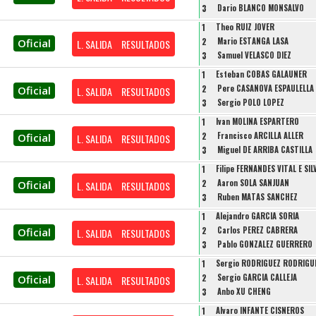
3
Dario BLANCO MONSALVO
1
Theo RUIZ JOVER
2
Mario ESTANGA LASA
Oficial
L. SALIDA
RESULTADOS
3
Samuel VELASCO DIEZ
1
Esteban COBAS GALAUNER
2
Pere CASANOVA ESPAULELLA
Oficial
L. SALIDA
RESULTADOS
3
Sergio POLO LOPEZ
1
Ivan MOLINA ESPARTERO
2
Francisco ARCILLA ALLER
Oficial
L. SALIDA
RESULTADOS
3
Miguel DE ARRIBA CASTILLA
1
Filipe FERNANDES VITAL E SIL
2
Aaron SOLA SANJUAN
Oficial
L. SALIDA
RESULTADOS
3
Ruben MATAS SANCHEZ
1
Alejandro GARCIA SORIA
2
Carlos PEREZ CABRERA
Oficial
L. SALIDA
RESULTADOS
3
Pablo GONZALEZ GUERRERO
1
Sergio RODRIGUEZ RODRIGU
2
Sergio GARCIA CALLEJA
Oficial
L. SALIDA
RESULTADOS
3
Anbo XU CHENG
1
Alvaro INFANTE CISNEROS