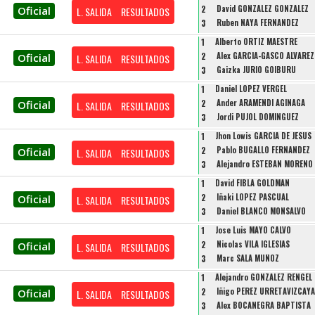
2
David GONZALEZ GONZALEZ
Oficial
L. SALIDA
RESULTADOS
3
Ruben NAYA FERNANDEZ
1
Alberto ORTIZ MAESTRE
2
Alex GARCIA-GASCO ALVAREZ
Oficial
L. SALIDA
RESULTADOS
3
Gaizka JURIO GOIBURU
1
Daniel LOPEZ VERGEL
2
Ander ARAMENDI AGINAGA
Oficial
L. SALIDA
RESULTADOS
3
Jordi PUJOL DOMINGUEZ
1
Jhon Lowis GARCIA DE JESUS
2
Pablo BUGALLO FERNANDEZ
Oficial
L. SALIDA
RESULTADOS
3
Alejandro ESTEBAN MORENO
1
David FIBLA GOLDMAN
2
Iñaki LOPEZ PASCUAL
Oficial
L. SALIDA
RESULTADOS
3
Daniel BLANCO MONSALVO
1
Jose Luis MAYO CALVO
2
Nicolas VILA IGLESIAS
Oficial
L. SALIDA
RESULTADOS
3
Marc SALA MUÑOZ
1
Alejandro GONZALEZ RENGEL
2
Iñigo PEREZ URRETAVIZCAYA
Oficial
L. SALIDA
RESULTADOS
3
Alex BOCANEGRA BAPTISTA