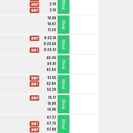
Oficial
Oficial
Oficial
2.19
MMP
2.16
MMP
10.88
Oficial
Oficial
Oficial
10.97
11.24
8:23.18
MMP
Oficial
Oficial
Oficial
8:23.58
8:24.31
MMT
66.45
Oficial
Oficial
Oficial
64.81
62.64
51.65
MMP
Oficial
Oficial
Oficial
52.04
MMT
52.29
15.17
MMP
Oficial
Oficial
Oficial
15.09
14.96
47.27
Oficial
Oficial
Oficial
47.75
MMT
47.80
MMP