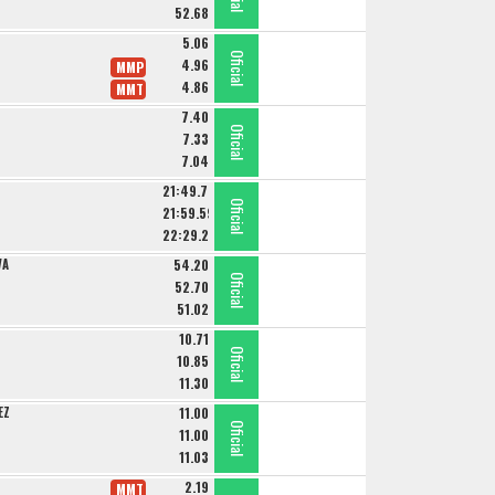
52.68
5.06
Oficial
Oficial
Oficial
4.96
MMP
4.86
MMT
7.40
Oficial
Oficial
Oficial
7.33
7.04
21:49.70
Oficial
Oficial
Oficial
21:59.59
22:29.20
VA
54.20
Oficial
Oficial
Oficial
52.70
51.02
10.71
Oficial
Oficial
Oficial
10.85
11.30
EZ
11.00
Oficial
Oficial
Oficial
11.00
11.03
2.19
MMT