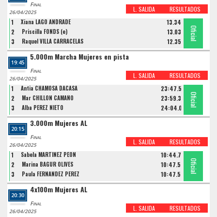
Final
L. SALIDA
RESULTADOS
26/04/2025
1
Xiana LAGO ANDRADE
13.34
Oficial
Oficial
Oficial
2
Priscilla FONDS (e)
13.03
3
Raquel VILLA CARRACELAS
12.35
5.000m Marcha Mujeres en pista
19:45
Final
L. SALIDA
RESULTADOS
26/04/2025
1
Antia CHAMOSA DACASA
23:47.55
Oficial
Oficial
Oficial
2
Mar CHILLON CAMAÑO
23:59.35
3
Alba PEREZ NIETO
24:04.07
3.000m Mujeres AL
20:15
Final
L. SALIDA
RESULTADOS
26/04/2025
1
Sabela MARTINEZ PEON
10:44.78
Oficial
Oficial
Oficial
2
Marina BAGUR OLIVES
10:47.56
3
Paula FERNANDEZ PEREZ
10:47.57
4x100m Mujeres AL
20:30
Final
L. SALIDA
RESULTADOS
26/04/2025