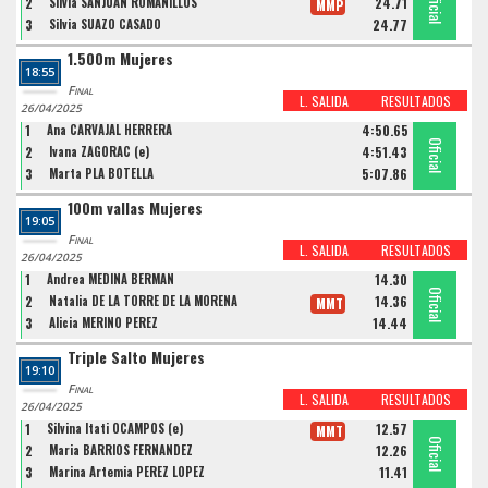
Oficial
Oficial
Oficial
2
Silvia SANJUAN ROMANILLOS
24.71
MMP
3
Silvia SUAZO CASADO
24.77
1.500m Mujeres
18:55
Final
L. SALIDA
RESULTADOS
26/04/2025
1
Ana CARVAJAL HERRERA
4:50.65
Oficial
Oficial
Oficial
2
Ivana ZAGORAC (e)
4:51.43
3
Marta PLA BOTELLA
5:07.86
100m vallas Mujeres
19:05
Final
L. SALIDA
RESULTADOS
26/04/2025
1
Andrea MEDINA BERMAN
14.30
Oficial
Oficial
Oficial
2
Natalia DE LA TORRE DE LA MORENA
14.36
MMT
3
Alicia MERINO PEREZ
14.44
Triple Salto Mujeres
19:10
Final
L. SALIDA
RESULTADOS
26/04/2025
1
Silvina Itati OCAMPOS (e)
12.57
MMT
Oficial
Oficial
Oficial
2
Maria BARRIOS FERNANDEZ
12.26
3
Marina Artemia PEREZ LOPEZ
11.41