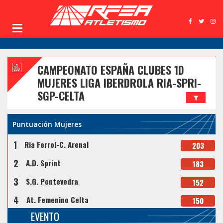
CAMPEONATO ESPAÑA CLUBES 1D
MUJERES LIGA IBERDROLA RIA-SPRI-
SGP-CELTA
Puntuación Mujeres
1
Ria Ferrol-C. Arenal
203
2
A.D. Sprint
183
3
S.G. Pontevedra
152
4
At. Femenino Celta
150
EVENTO