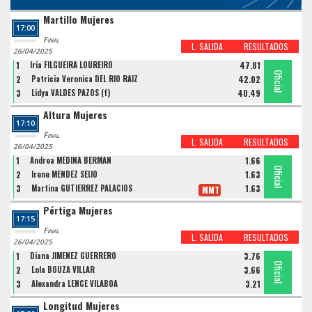
Martillo Mujeres
17:00
Final
L. SALIDA
RESULTADOS
26/04/2025
1
Iria FILGUEIRA LOUREIRO
47.81
Oficial
Oficial
Oficial
2
Patricia Veronica DEL RIO RAIZ
42.02
3
Lidya VALDES PAZOS (f)
40.49
Altura Mujeres
17:10
Final
L. SALIDA
RESULTADOS
26/04/2025
1
Andrea MEDINA BERMAN
1.66
Oficial
Oficial
Oficial
2
Irene MENDEZ SEIJO
1.63
3
Martina GUTIERREZ PALACIOS
1.63
MMT
Pértiga Mujeres
17:15
Final
L. SALIDA
RESULTADOS
26/04/2025
1
Diana JIMENEZ GUERRERO
3.76
Oficial
Oficial
Oficial
2
Lola BOUZA VILLAR
3.66
3
Alexandra LENCE VILABOA
3.21
Longitud Mujeres