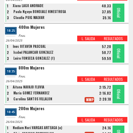
1
Xiana LAGO ANDRADE
40.33
Oficial
Oficial
Oficial
2
Paula Ngoye BONDJALE HINESTROSA
37.05
3
Claudia PUIG MALVAR
35.16
400m Mujeres
18:25
Final
L. SALIDA
RESULTADOS
26/04/2025
1
Ines OITAVEN PASCUAL
57.28
Oficial
Oficial
Oficial
2
Isabel PALANCAR GONZALEZ
58.77
3
Leire FONSECA GONZALEZ (f)
59.59
800m Mujeres
18:35
Final
L. SALIDA
RESULTADOS
26/04/2025
1
Aitana NAVAJO FLUVIA
2:15.72
Oficial
Oficial
Oficial
2
Maria GOMEZ FERNANDEZ
2:16.82
3
Carolina SANTOS VILLALON
2:20.10
MMP
200m Mujeres
18:45
Final
L. SALIDA
RESULTADOS
26/04/2025
1
Nediam Nori VARGAS ARTEAGA (e)
24.16