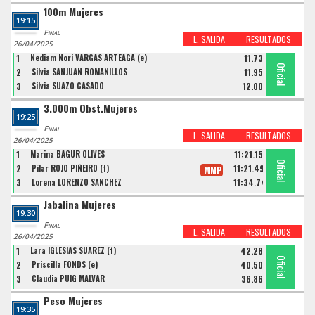
100m Mujeres
19:15
Final
L. SALIDA
RESULTADOS
26/04/2025
1
Nediam Nori VARGAS ARTEAGA (e)
11.73
Oficial
Oficial
Oficial
2
Silvia SANJUAN ROMANILLOS
11.95
3
Silvia SUAZO CASADO
12.00
3.000m Obst.Mujeres
19:25
Final
L. SALIDA
RESULTADOS
26/04/2025
1
Marina BAGUR OLIVES
11:21.15
Oficial
Oficial
Oficial
2
Pilar ROJO PIÑEIRO (f)
11:21.49
MMP
3
Lorena LORENZO SANCHEZ
11:34.74
Jabalina Mujeres
19:30
Final
L. SALIDA
RESULTADOS
26/04/2025
1
Lara IGLESIAS SUAREZ (f)
42.28
Oficial
Oficial
Oficial
2
Priscilla FONDS (e)
40.50
3
Claudia PUIG MALVAR
36.86
Peso Mujeres
19:35