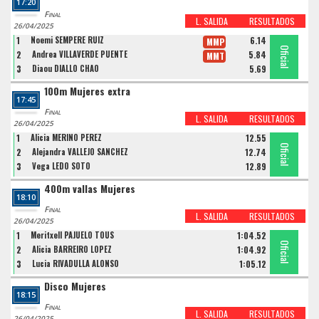
17:20
Final
L. SALIDA
RESULTADOS
26/04/2025
1
Noemi SEMPERE RUIZ
6.14
MMP
Oficial
Oficial
Oficial
2
Andrea VILLAVERDE PUENTE
5.84
MMT
3
Diaou DIALLO CHAO
5.69
100m Mujeres extra
17:45
Final
L. SALIDA
RESULTADOS
26/04/2025
1
Alicia MERINO PEREZ
12.55
Oficial
Oficial
Oficial
2
Alejandra VALLEJO SANCHEZ
12.74
3
Vega LEDO SOTO
12.89
400m vallas Mujeres
18:10
Final
L. SALIDA
RESULTADOS
26/04/2025
1
Meritxell PAJUELO TOUS
1:04.52
Oficial
Oficial
Oficial
2
Alicia BARREIRO LOPEZ
1:04.92
3
Lucia RIVADULLA ALONSO
1:05.12
Disco Mujeres
18:15
Final
L. SALIDA
RESULTADOS
26/04/2025