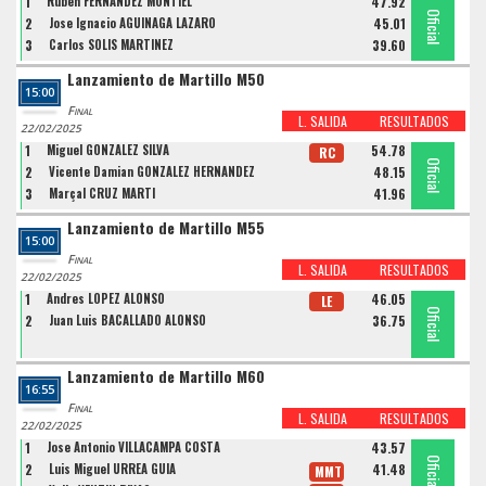
1
Ruben FERNANDEZ MONTIEL
47.92
Oficial
Oficial
Oficial
2
Jose Ignacio AGUINAGA LAZARO
45.01
3
Carlos SOLIS MARTINEZ
39.60
Lanzamiento de Martillo M50
15:00
Final
L. SALIDA
RESULTADOS
22/02/2025
1
Miguel GONZALEZ SILVA
54.78
RC
Oficial
Oficial
Oficial
2
Vicente Damian GONZALEZ HERNANDEZ
48.15
3
Marçal CRUZ MARTI
41.96
Lanzamiento de Martillo M55
15:00
Final
L. SALIDA
RESULTADOS
22/02/2025
1
Andres LOPEZ ALONSO
46.05
LE
Oficial
Oficial
2
Juan Luis BACALLADO ALONSO
36.75
Lanzamiento de Martillo M60
16:55
Final
L. SALIDA
RESULTADOS
22/02/2025
1
Jose Antonio VILLACAMPA COSTA
43.57
Oficial
Oficial
Oficial
2
Luis Miguel URREA GUIA
41.48
MMT