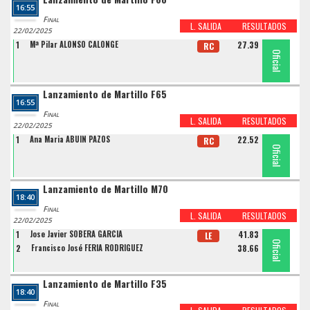
16:55
Final
L. SALIDA
RESULTADOS
22/02/2025
1
Mª Pilar ALONSO CALONGE
27.39
RC
Oficial
Lanzamiento de Martillo F65
16:55
Final
L. SALIDA
RESULTADOS
22/02/2025
1
Ana Maria ABUIN PAZOS
22.52
RC
Oficial
Lanzamiento de Martillo M70
18:40
Final
L. SALIDA
RESULTADOS
22/02/2025
1
Jose Javier SOBERA GARCIA
41.83
LE
Oficial
Oficial
2
Francisco José FERIA RODRÍGUEZ
38.66
Lanzamiento de Martillo F35
18:40
Final