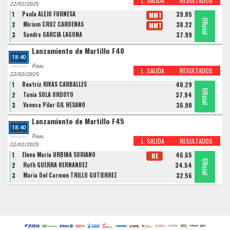
L. SALIDA
RESULTADOS
22/02/2025
1
Paula ALEJO FORNESA
39.85
MMT
Oficial
Oficial
Oficial
2
Miriam CRUZ CARDENAS
38.22
MMT
3
Sandra GARCIA LAGUNA
37.99
Lanzamiento de Martillo F40
18:40
Final
L. SALIDA
RESULTADOS
22/02/2025
1
Beatriz RIVAS CARBALLES
40.29
Oficial
Oficial
Oficial
2
Tania SOLA ORDOYO
37.94
3
Vanesa Pilar GIL RESANO
36.90
Lanzamiento de Martillo F45
18:40
Final
L. SALIDA
RESULTADOS
22/02/2025
1
Elena Maria URBINA SORIANO
46.65
RE
Oficial
Oficial
Oficial
2
Ruth GUERRA HERNANDEZ
34.54
3
Maria Del Carmen TRILLO GUTIERREZ
32.56