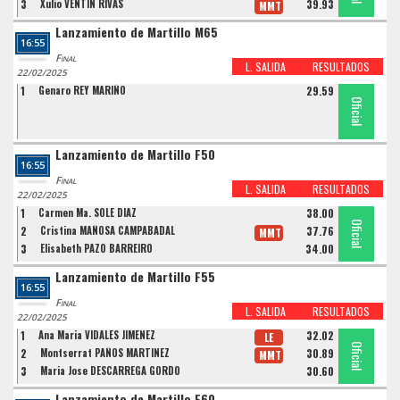
3
Xulio VENTIN RIVAS
39.93
MMT
Lanzamiento de Martillo M65
16:55
Final
L. SALIDA
RESULTADOS
22/02/2025
1
Genaro REY MARIÑO
29.59
Oficial
Lanzamiento de Martillo F50
16:55
Final
L. SALIDA
RESULTADOS
22/02/2025
1
Carmen Ma. SOLE DIAZ
38.00
Oficial
Oficial
Oficial
2
Cristina MAÑOSA CAMPABADAL
37.76
MMT
3
Elisabeth PAZO BARREIRO
34.00
Lanzamiento de Martillo F55
16:55
Final
L. SALIDA
RESULTADOS
22/02/2025
1
Ana Maria VIDALES JIMENEZ
32.02
LE
Oficial
Oficial
Oficial
2
Montserrat PAÑOS MARTINEZ
30.89
MMT
3
Maria Jose DESCARREGA GORDO
30.60
Lanzamiento de Martillo F60