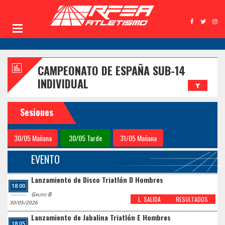
CAMPEONATO DE ESPAÑA SUB-14
INDIVIDUAL
Sesiones
30/05 Mañana
30/05 Tarde
31/05 Mañana
EVENTO
Lanzamiento de Disco Triatlón D Hombres
18:00
Grupo B
L. SALIDA
RESULTADOS
30/05/2026
Lanzamiento de Jabalina Triatlón E Hombres
18:05