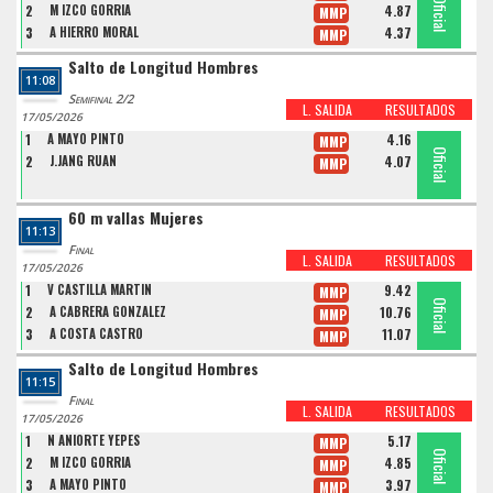
Oficial
Oficial
Oficial
2
M IZCO GORRIA
4.87
MMP
3
A HIERRO MORAL
4.37
MMP
Salto de Longitud Hombres
11:08
Semifinal 2/2
L. SALIDA
RESULTADOS
17/05/2026
1
A MAYO PINTO
4.16
MMP
Oficial
Oficial
2
J.JANG RUAN
4.07
MMP
60 m vallas Mujeres
11:13
Final
L. SALIDA
RESULTADOS
17/05/2026
1
V CASTILLA MARTIN
9.42
MMP
Oficial
Oficial
Oficial
2
A CABRERA GONZALEZ
10.76
MMP
3
A COSTA CASTRO
11.07
MMP
Salto de Longitud Hombres
11:15
Final
L. SALIDA
RESULTADOS
17/05/2026
1
N ANIORTE YEPES
5.17
MMP
Oficial
Oficial
Oficial
2
M IZCO GORRIA
4.85
MMP
3
A MAYO PINTO
3.97
MMP