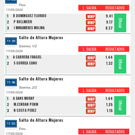
Final
L. SALIDA
RESULTADOS
17/05/2026
1
B DOMINGUEZ FLORIDO
9.41
MMP
Oficial
Oficial
Oficial
2
P KOLLMEIER
9.17
MMP
3
J MIÑAMBRES MOLINA
8.27
MMP
Salto de Altura Mujeres
11:39
Semifinal 1/2
L. SALIDA
RESULTADOS
17/05/2026
1
A CABRERA FRAGIEL
1.44
MMP
Oficial
Oficial
2
S GURREA CANO
1.32
MMP
Salto de Altura Mujeres
11:46
Semifinal 2/2
L. SALIDA
RESULTADOS
17/05/2026
1
A SANS MURAY
1.44
MMP
Oficial
Oficial
Oficial
2
M.CENDAN PENIN
1.25
MMP
3
N COSTA PEREZ
1.15
MMP
Salto de Altura Mujeres
11:55
Final
L. SALIDA
RESULTADOS
17/05/2026