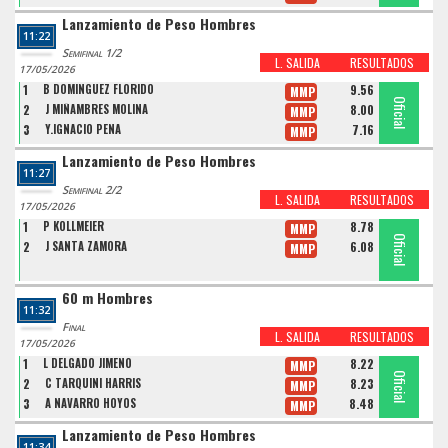
Lanzamiento de Peso Hombres
11:22
Semifinal 1/2
L. SALIDA
RESULTADOS
17/05/2026
1
B DOMINGUEZ FLORIDO
9.56
MMP
Oficial
Oficial
Oficial
2
J MIÑAMBRES MOLINA
8.00
MMP
3
Y.IGNACIO PENA
7.16
MMP
Lanzamiento de Peso Hombres
11:27
Semifinal 2/2
L. SALIDA
RESULTADOS
17/05/2026
1
P KOLLMEIER
8.78
MMP
Oficial
Oficial
2
J SANTA ZAMORA
6.08
MMP
60 m Hombres
11:32
Final
L. SALIDA
RESULTADOS
17/05/2026
1
L DELGADO JIMENO
8.22
MMP
Oficial
Oficial
Oficial
2
C TARQUINI HARRIS
8.23
MMP
3
A NAVARRO HOYOS
8.48
MMP
Lanzamiento de Peso Hombres
11:34