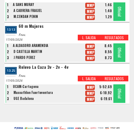
1
A SANS MURAY
1.46
MMP
Oficial
Oficial
Oficial
2
A CABRERA FRAGIEL
1.40
MMP
3
M.CENDAN PENIN
1.29
MMP
60 m Mujeres
13:13
Final
L. SALIDA
RESULTADOS
17/05/2026
1
A ALDASORO ARAMENDIA
8.45
MMP
Oficial
Oficial
Oficial
2
D CASTILLA MARTIN
8.55
MMP
3
J PARDO PEREZ
8.73
MMP
Relevo La Caza 3v - 2v - 4v
13:25
Final
L. SALIDA
RESULTADOS
17/05/2026
1
UCAM-Cartagena
5:52.69
MMP
Oficial
Oficial
Oficial
2
Maxoathlon Fuerteventura
6:10.92
MMP
3
UGE Badalona
6:19.61
MMP