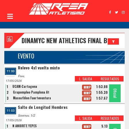
DINAMYC NEW ATHLETICS FINAL B
EVENTO
Relevo 4x1 vuelta mixto
11:00
Final
L. SALIDA
RESULTADOS
17/05/2026
1
UCAM-Cartagena
1:53.08
MMP
Oficial
Oficial
Oficial
2
Grupompleo Pamplona At
1:55.39
MMP
3
Maxoathlon Fuerteventura
1:57.67
MMP
Salto de Longitud Hombres
11:03
Semifinal 1/2
L. SALIDA
RESULTADOS
17/05/2026
1
N ANIORTE YEPES
5.13
MMP