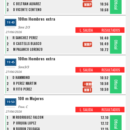
Oficial
Oficial
Oficial
2
C BELTRAN ALVAREZ
10.56
MMP
3
D VICENTE CENTENO
10.68
100m Hombres extra
19:40
Serie 2/3
L. SALIDA
RESULTADOS
27/06/2026
1
R SANCHEZ PEREZ
10.40
Oficial
Oficial
Oficial
2
O CASTELLS BLASCO
10.49
MMP
3
M PALANCO LORENZO
10.72
100m Hombres extra
19:45
Serie3/3
L. SALIDA
RESULTADOS
27/06/2026
1
D HAMMOND
10.52
Oficial
Oficial
Oficial
2
H PEREZ MARTIN
10.58
=MMP
3
R FITO PEREZ
10.59
MMT
100 m Mujeres
19:50
Final C
L. SALIDA
RESULTADOS
27/06/2026
1
M RODRIGUEZ FALCON
12.10
Oficial
Oficial
Oficial
2
P URQUIA LOPEZ
12.12
3
N BURON ZULOAGA
12.15