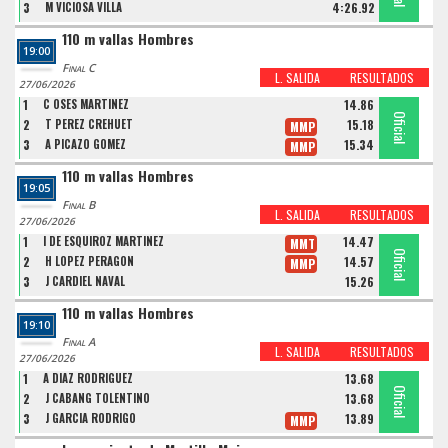
3
M VICIOSA VILLA
4:26.92
110 m vallas Hombres
19:00
Final C
L. SALIDA
RESULTADOS
27/06/2026
1
C OSES MARTINEZ
14.86
Oficial
Oficial
Oficial
2
T PEREZ CREHUET
15.18
MMP
3
A PICAZO GOMEZ
15.34
MMP
110 m vallas Hombres
19:05
Final B
L. SALIDA
RESULTADOS
27/06/2026
1
I DE ESQUIROZ MARTINEZ
14.47
MMT
Oficial
Oficial
Oficial
2
H LOPEZ PERAGON
14.57
MMP
3
J CARDIEL NAVAL
15.26
110 m vallas Hombres
19:10
Final A
L. SALIDA
RESULTADOS
27/06/2026
1
A DIAZ RODRIGUEZ
13.68
Oficial
Oficial
Oficial
2
J CABANG TOLENTINO
13.68
3
J GARCIA RODRIGO
13.89
MMP