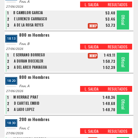
Final A
L. SALIDA
RESULTADOS
27/06/2026
1
B CAMBLOR GARCIA
53.40
Oficial
Oficial
Oficial
2
E LORENZO CARRASCO
53.46
3
A DE LA ROSA REYES
53.73
MMP
800 m Hombres
18:13
Final B
L. SALIDA
RESULTADOS
27/06/2026
1
E SERRANO BORREGO
1:49.11
MMP
Oficial
Oficial
Oficial
2
A DURAN BOECKLER
1:50.73
3
A DEL ARCO PANIAGUA
1:52.39
800 m Hombres
18:20
Final A
L. SALIDA
RESULTADOS
27/06/2026
1
M HERRAIZ PRAT
1:48.36
Oficial
Oficial
Oficial
2
D CARTIEL EMBID
1:48.68
3
A LADO LOPEZ
1:48.70
200 m Hombres
18:30
Final C
L. SALIDA
RESULTADOS
27/06/2026