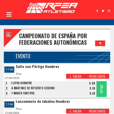
CAMPEONATO DE ESPAÑA POR
FEDERACIONES AUTONÓMICAS
EVENTO
Salto con Pértiga Hombres
17:00
Final
L. SALIDA
RESULTADOS
27/06/2026
1
I LEYVA DONAYRE
5.30
Oficial
Oficial
Oficial
2
A MARTINEZ DE RITUERTO CEBERIO
5.10
2
F MARCO FANTOVA
5.10
Lanzamiento de Jabalina Hombres
17:00
Final
L. SALIDA
RESULTADOS
27/06/2026