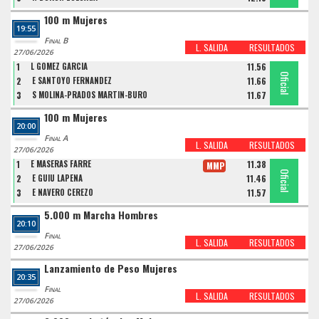
100 m Mujeres
19:55
Final B
L. SALIDA
RESULTADOS
27/06/2026
1
L GOMEZ GARCIA
11.56
Oficial
Oficial
Oficial
2
E SANTOYO FERNANDEZ
11.66
3
S MOLINA-PRADOS MARTIN-BURO
11.67
100 m Mujeres
20:00
Final A
L. SALIDA
RESULTADOS
27/06/2026
1
E MASERAS FARRE
11.38
MMP
Oficial
Oficial
Oficial
2
E GUIU LAPENA
11.46
3
E NAVERO CEREZO
11.57
5.000 m Marcha Hombres
20:10
Final
L. SALIDA
RESULTADOS
27/06/2026
Lanzamiento de Peso Mujeres
20:35
Final
L. SALIDA
RESULTADOS
27/06/2026