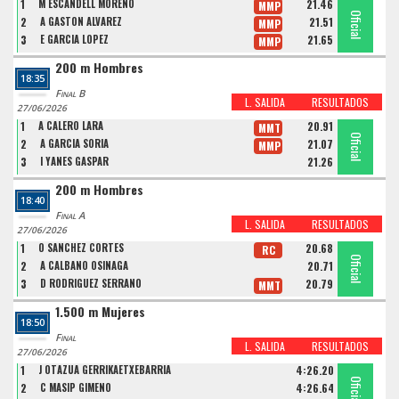
1
M ESCANDELL MORENO
21.46
MMP
Oficial
Oficial
Oficial
2
A GASTON ALVAREZ
21.51
MMP
3
E GARCIA LOPEZ
21.65
MMP
200 m Hombres
18:35
Final B
L. SALIDA
RESULTADOS
27/06/2026
1
A CALERO LARA
20.91
MMT
Oficial
Oficial
Oficial
2
A GARCIA SORIA
21.07
MMP
3
I YANES GASPAR
21.26
200 m Hombres
18:40
Final A
L. SALIDA
RESULTADOS
27/06/2026
1
O SANCHEZ CORTES
20.68
RC
Oficial
Oficial
Oficial
2
A CALBANO OSINAGA
20.71
3
D RODRIGUEZ SERRANO
20.79
MMT
1.500 m Mujeres
18:50
Final
L. SALIDA
RESULTADOS
27/06/2026
1
J OTAZUA GERRIKAETXEBARRIA
4:26.20
Oficial
Oficial
Oficial
2
C MASIP GIMENO
4:26.64