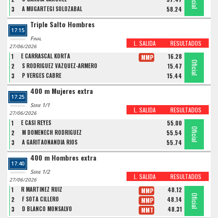
Oficial
Oficial
Oficial
3
A MUGARTEGI SOLOZABAL
58.24
Triple Salto Hombres
17:15
Final
L. SALIDA
RESULTADOS
27/06/2026
1
E CARRASCAL KORTA
16.28
MMP
Oficial
Oficial
Oficial
2
S RODRIGUEZ VAZQUEZ-ARMERO
15.47
3
P VERGES CABRE
15.44
400 m Mujeres extra
17:25
Serie 1/1
L. SALIDA
RESULTADOS
27/06/2026
1
E CASI REYES
55.00
Oficial
Oficial
Oficial
2
M DOMENECH RODRIGUEZ
55.54
3
A GARITAONANDIA RIOS
55.74
400 m Hombres extra
17:40
Serie 1/2
L. SALIDA
RESULTADOS
27/06/2026
1
R MARTINEZ RUIZ
48.12
MMP
Oficial
Oficial
Oficial
2
F SOTA CILLERO
48.14
MMP
3
D BLANCO MONSALVO
48.31
MMT