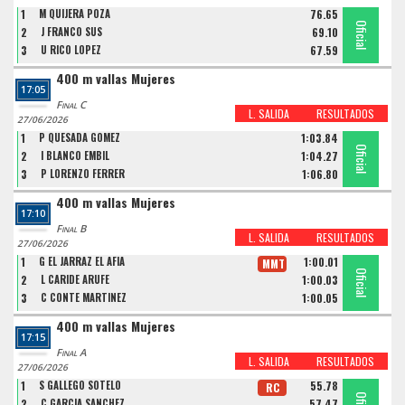
1
M QUIJERA POZA
76.65
Oficial
Oficial
Oficial
2
J FRANCO SUS
69.10
3
U RICO LOPEZ
67.59
400 m vallas Mujeres
17:05
Final C
L. SALIDA
RESULTADOS
27/06/2026
1
P QUESADA GOMEZ
1:03.84
Oficial
Oficial
Oficial
2
I BLANCO EMBIL
1:04.27
3
P LORENZO FERRER
1:06.80
400 m vallas Mujeres
17:10
Final B
L. SALIDA
RESULTADOS
27/06/2026
1
G EL JARRAZ EL AFIA
1:00.01
MMT
Oficial
Oficial
Oficial
2
L CARIDE ARUFE
1:00.03
3
C CONTE MARTINEZ
1:00.05
400 m vallas Mujeres
17:15
Final A
L. SALIDA
RESULTADOS
27/06/2026
1
S GALLEGO SOTELO
55.78
RC
2
C GARCÍA SÁNCHEZ
57.47