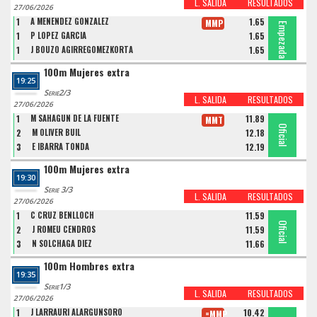
L. SALIDA
RESULTADOS
27/06/2026
1
A MENENDEZ GONZALEZ
1.65
MMP
Empezada
Empezada
Empezada
1
P LOPEZ GARCIA
1.65
1
J BOUZO AGIRREGOMEZKORTA
1.65
100m Mujeres extra
19:25
Serie2/3
L. SALIDA
RESULTADOS
27/06/2026
1
M SAHAGUN DE LA FUENTE
11.89
MMT
Oficial
Oficial
Oficial
2
M OLIVER BUIL
12.18
3
E IBARRA TONDA
12.19
100m Mujeres extra
19:30
Serie 3/3
L. SALIDA
RESULTADOS
27/06/2026
1
C CRUZ BENLLOCH
11.59
Oficial
Oficial
Oficial
2
J ROMEU CENDROS
11.59
3
N SOLCHAGA DIEZ
11.66
100m Hombres extra
19:35
Serie1/3
L. SALIDA
RESULTADOS
27/06/2026
1
J LARRAURI ALARGUNSORO
10.42
=MMP