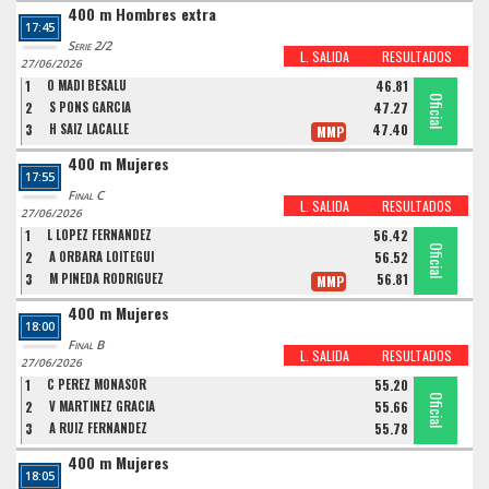
400 m Hombres extra
17:45
Serie 2/2
L. SALIDA
RESULTADOS
27/06/2026
1
O MADI BESALU
46.81
Oficial
Oficial
Oficial
2
S PONS GARCIA
47.27
3
H SAIZ LACALLE
47.40
MMP
400 m Mujeres
17:55
Final C
L. SALIDA
RESULTADOS
27/06/2026
1
L LOPEZ FERNANDEZ
56.42
Oficial
Oficial
Oficial
2
A ORBARA LOITEGUI
56.52
3
M PINEDA RODRIGUEZ
56.81
MMP
400 m Mujeres
18:00
Final B
L. SALIDA
RESULTADOS
27/06/2026
1
C PEREZ MONASOR
55.20
Oficial
Oficial
Oficial
2
V MARTINEZ GRACIA
55.66
3
A RUIZ FERNANDEZ
55.78
400 m Mujeres
18:05