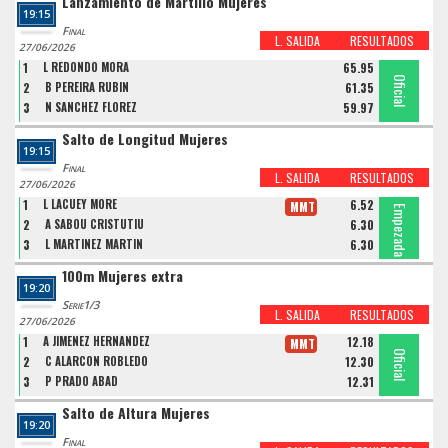
Lanzamiento de Martillo Mujeres
19:15
Final
L. SALIDA
RESULTADOS
27/06/2026
1
L REDONDO MORA
65.95
Oficial
Oficial
Oficial
2
B PEREIRA RUBIN
61.35
3
N SANCHEZ FLOREZ
59.97
Salto de Longitud Mujeres
19:15
Final
L. SALIDA
RESULTADOS
27/06/2026
1
L LACUEY MORE
6.52
MMT
Empezada
Empezada
Empezada
2
A SABOU CRISTUTIU
6.30
3
L MARTINEZ MARTIN
6.30
100m Mujeres extra
19:20
Serie1/3
L. SALIDA
RESULTADOS
27/06/2026
1
A JIMENEZ HERNANDEZ
12.18
MMT
Oficial
Oficial
Oficial
2
C ALARCON ROBLEDO
12.30
3
P PRADO ABAD
12.31
Salto de Altura Mujeres
19:20
Final