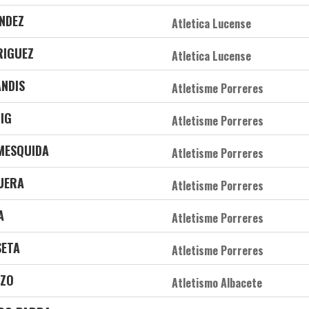
NDEZ
Atletica Lucense
RIGUEZ
Atletica Lucense
ANDIS
Atletisme Porreres
OIG
Atletisme Porreres
MESQUIDA
Atletisme Porreres
QUERA
Atletisme Porreres
A
Atletisme Porreres
SETA
Atletisme Porreres
AZO
Atletismo Albacete