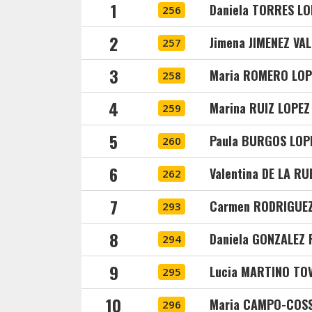
1
Daniela TORRES LO
256
2
Jimena JIMENEZ VA
257
3
Maria ROMERO LOP
258
4
Marina RUIZ LOPEZ
259
5
Paula BURGOS LOP
260
6
Valentina DE LA R
262
7
Carmen RODRIGUEZ
293
8
Daniela GONZALEZ
294
9
Lucia MARTINO TO
295
10
Maria CAMPO-COS
296