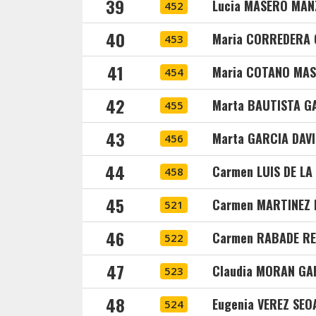
39
Lucia MASERO MA
452
40
Maria CORREDERA
453
41
Maria COTANO MA
454
42
Marta BAUTISTA G
455
43
Marta GARCIA DAVI
456
44
Carmen LUIS DE LA
458
45
Carmen MARTINEZ
521
46
Carmen RABADE RE
522
47
Claudia MORAN GA
523
48
Eugenia VEREZ SEO
524