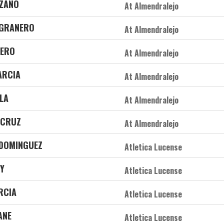
NZANO
At Almendralejo
 GRANERO
At Almendralejo
SERO
At Almendralejo
ARCIA
At Almendralejo
LA
At Almendralejo
 CRUZ
At Almendralejo
 DOMINGUEZ
Atletica Lucense
Y
Atletica Lucense
RCIA
Atletica Lucense
ANE
Atletica Lucense