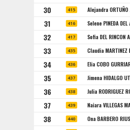
30
Alejandra ORTUÑO
415
31
Selene PINEDA DEL
416
32
Sofia DEL RINCON 
417
33
Claudia MARTINEZ
435
34
Elia COBO GURRIA
436
35
Jimena HIDALGO UT
437
36
Julia RODRIGUEZ 
438
37
Naiara VILLEGAS 
439
38
Ona BARBERO RIU
440