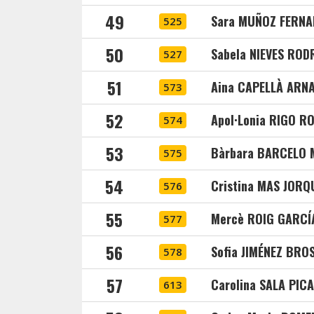
49
Sara MUÑOZ FERNA
525
50
Sabela NIEVES ROD
527
51
Aina CAPELLÀ ARN
573
52
Apol·Lonia RIGO R
574
53
Bàrbara BARCELO 
575
54
Cristina MAS JOR
576
55
Mercè ROIG GARCÍ
577
56
Sofia JIMÉNEZ BRO
578
57
Carolina SALA PIC
613