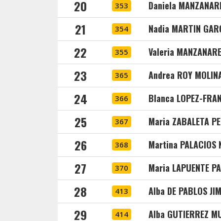
20
Daniela MANZANAR
353
21
Nadia MARTIN GAR
354
22
Valeria MANZANAR
355
23
Andrea ROY MOLIN
365
24
Blanca LOPEZ-FRA
366
25
Maria ZABALETA P
367
26
Martina PALACIOS
368
27
Maria LAPUENTE P
370
28
Alba DE PABLOS JI
413
29
Alba GUTIERREZ M
414