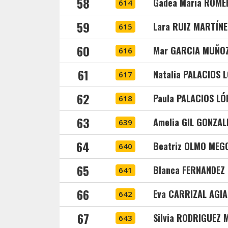
58
Gadea Maria ROM
614
59
Lara RUIZ MARTÍNE
615
60
Mar GARCIA MUÑO
616
61
Natalia PALACIOS 
617
62
Paula PALACIOS LÓ
618
63
Amelia GIL GONZAL
639
64
Beatriz OLMO MEG
640
65
Blanca FERNANDEZ
641
66
Eva CARRIZAL AGI
642
67
Silvia RODRIGUEZ 
643