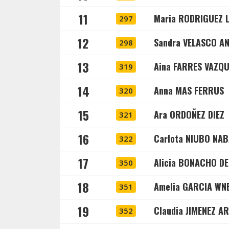
11
Maria RODRIGUEZ 
297
12
Sandra VELASCO A
298
13
Aina FARRES VAZQ
319
14
Anna MAS FERRUS
320
15
Ara ORDOÑEZ DIEZ
321
16
Carlota NIUBO NA
322
17
Alicia BONACHO DE
350
18
Amelia GARCIA WN
351
19
Claudia JIMENEZ A
352