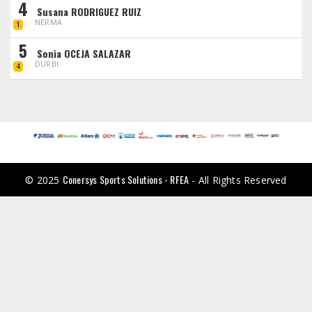
4
Susana RODRIGUEZ RUIZ
NERMA
1
5
Sonia OCEJA SALAZAR
DURBI
4
Conersys Sports Solutions - RFEA
© 2025
- All Rights Reserved