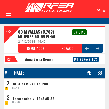
60 M VALLAS (0,762)
OFICIAL
MUJERES 50-59 FINAL
21/12/2024 - 16:40
RESULTADOS
HORARIO
RC
Anna Serra Román
91.98%(9.17)
#
NAME
PB
SB
2
Cristina MIRALLES POU
BCNB
6
3
Encarnacion VILLENA ARIAS
BIZMA
2