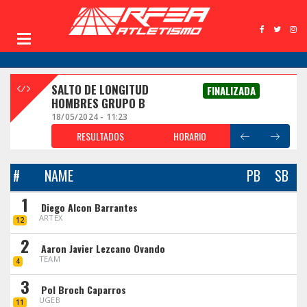
SALTO DE LONGITUD
FINALIZADA
HOMBRES GRUPO B
18/05/2024 - 11:23
RESULTADOS
HORARIO
#
NAME
PB
SB
1
Diego Alcon Barrantes
ARTEX
12
2
Aaron Javier Lezcano Ovando
TEAM
4
3
Pol Broch Caparros
UGEB
11