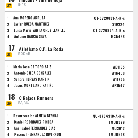
INFS
27
1
Ana MORENO ARRUZA
CT-3728831-A-N-s
2
Javier RUEDA MARTINEZ
S10324
3
Luisa Maria SANTA CRUZ LLANILLO
CT-3726834-A-N-s
4
Antonio GARCIA SILVA
M35456
17
Atletismo C.P. La Roda
RODAB
28
1
Maria Jose DE TORO SAIZ
AB1185
2
Antonio OJEDA GONZALEZ
A16450
3
Sandra HERVAS MARTIN
A11735
4
Jesus MONTEJANO PATIÑO
AB1547
18
C Rajaos Runners
RAJMU
29
1
Resurreccion ALMELA BERNAL
MU-3734918-A-N-s
2
Daniel RODRIGUEZ PINEDA
TMUR379
3
Ana Isabél FERNANDEZ DIAZ
MU3012
4
Pascual HERNANDEZ INVERNON
TMUR538