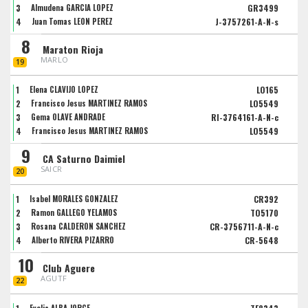
3
Almudena GARCIA LOPEZ
GR3499
4
Juan Tomas LEON PEREZ
J-3757261-A-N-s
8
Maraton Rioja
MARLO
19
1
Elena CLAVIJO LÓPEZ
LO165
2
Francisco Jesus MARTINEZ RAMOS
LO5549
3
Gema OLAVE ANDRADE
RI-3764161-A-N-c
4
Francisco Jesus MARTINEZ RAMOS
LO5549
9
CA Saturno Daimiel
SAICR
20
1
Isabel MORALES GONZÁLEZ
CR392
2
Ramon GALLEGO YELAMOS
TO5170
3
Rosana CALDERÓN SÁNCHEZ
CR-3756711-A-N-c
4
Alberto RIVERA PIZARRO
CR-5648
10
Club Aguere
AGUTF
22