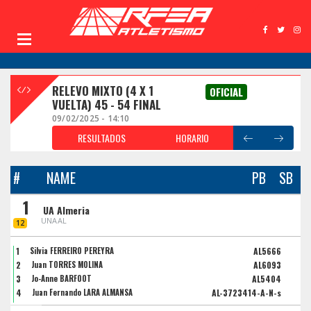
RELEVO MIXTO (4 X 1
OFICIAL
VUELTA) 45 - 54 FINAL
09/02/2025 - 14:10
RESULTADOS
HORARIO
#
NAME
PB
SB
1
UA Almeria
UNAAL
12
1
Silvia FERREIRO PEREYRA
AL5666
2
Juan TORRES MOLINA
AL6093
3
Jo-Anne BARFOOT
AL5404
4
Juan Fernando LARA ALMANSA
AL-3723414-A-N-s