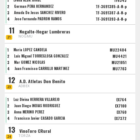
1
Evelia ALBA JORGE
TF8343
2
German PEÑA HERNANDEZ
TF-3691385-A-N-p
3
Amada De Jesus SANCHEZ RIVERO
TF-3691387-A-N-p
4
Jose Fernando PADRON RAMOS
TF-3691393-A-N-p
11
Nogalte-Hogar Lumbreras
NOGMU
21
1
Maria LOPEZ CANDELA
MU22484
2
Luis Miguel TORREGLOSA GONZALEZ
MU4421
3
Mar GOMEZ NICOLAS
MU21051
4
Juan Francisco CARRILLO MARTINEZ
MU7703
12
A.D. Atletas Don Benito
ADBEX
23
1
Luz Divina HERRERA VILLAREJO
EX764
2
Juan Diego INDIAS RODRIGUEZ
EX7100
3
Anna MERINO PEREZ
EX760
4
Francisco Javier CASADO GARCIA
EX7372
13
VinoToro CRural
TORZA
24