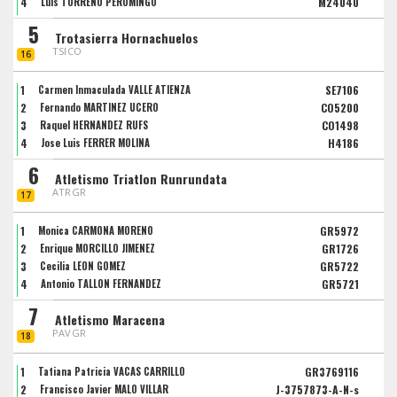
4
Luis TORREÑO PEROMINGO
M24040
5
Trotasierra Hornachuelos
TSICO
16
1
Carmen Inmaculada VALLE ATIENZA
SE7106
2
Fernando MARTINEZ UCERO
CO5200
3
Raquel HERNANDEZ RUFS
CO1498
4
Jose Luis FERRER MOLINA
H4186
6
Atletismo Triatlon Runrundata
ATRGR
17
1
Monica CARMONA MORENO
GR5972
2
Enrique MORCILLO JIMENEZ
GR1726
3
Cecilia LEON GOMEZ
GR5722
4
Antonio TALLON FERNANDEZ
GR5721
7
Atletismo Maracena
PAVGR
18
1
Tatiana Patricia VACAS CARRILLO
GR3769116
2
Francisco Javier MALO VILLAR
J-3757873-A-N-s