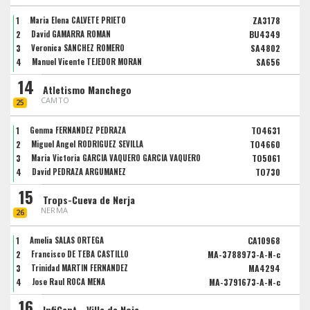
1
Maria Elena CALVETE PRIETO
ZA3178
2
David GAMARRA ROMAN
BU4349
3
Veronica SANCHEZ ROMERO
SA4802
4
Manuel Vicente TEJEDOR MORAN
SA656
14
Atletismo Manchego
CAMTO
25
1
Genma FERNANDEZ PEDRAZA
TO4631
2
Miguel Ángel RODRÍGUEZ SEVILLA
TO4660
3
Maria Victoria GARCIA VAQUERO GARCIA VAQUERO
TO5061
4
David PEDRAZA ARGUMANEZ
TO730
15
Trops-Cueva de Nerja
NERMA
26
1
Amelia SALAS ORTEGA
CA10968
2
Francisco DE TEBA CASTILLO
MA-3788973-A-N-c
3
Trinidad MARTIN FERNANDEZ
MA4294
4
Jose Raul ROCA MENA
MA-3791673-A-N-c
16
InfiCant - Villa de Noja