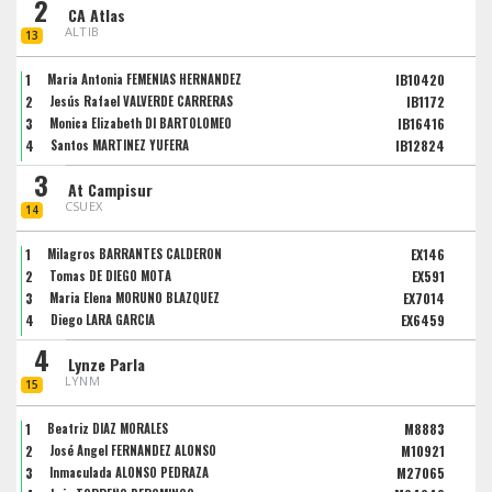
2
CA Atlas
ALTIB
13
1
Maria Antonia FEMENIAS HERNÁNDEZ
IB10420
2
Jesús Rafael VALVERDE CARRERAS
IB1172
3
Monica Elizabeth DI BARTOLOMEO
IB16416
4
Santos MARTINEZ YUFERA
IB12824
3
At Campisur
CSUEX
14
1
Milagros BARRANTES CALDERON
EX146
2
Tomas DE DIEGO MOTA
EX591
3
Maria Elena MORUNO BLAZQUEZ
EX7014
4
Diego LARA GARCIA
EX6459
4
Lynze Parla
LYNM
15
1
Beatriz DIAZ MORALES
M8883
2
José Ángel FERNÁNDEZ ALONSO
M10921
3
Inmaculada ALONSO PEDRAZA
M27065