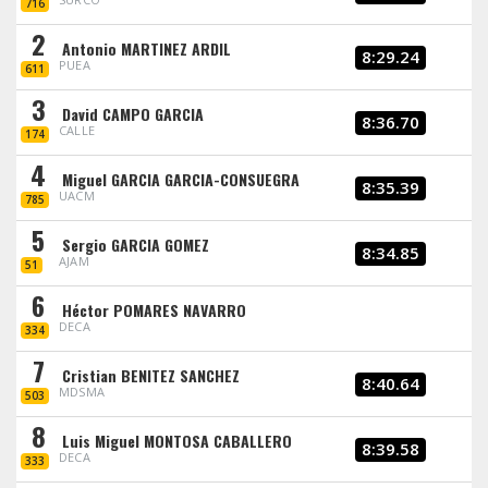
716
2
Antonio MARTINEZ ARDIL
8:29.24
PUEA
611
3
David CAMPO GARCIA
8:36.70
CALLE
174
4
Miguel GARCIA GARCIA-CONSUEGRA
8:35.39
UACM
785
5
Sergio GARCIA GOMEZ
8:34.85
AJAM
51
6
Héctor POMARES NAVARRO
DECA
334
7
Cristian BENITEZ SANCHEZ
8:40.64
MDSMA
503
8
Luis Miguel MONTOSA CABALLERO
8:39.58
DECA
333