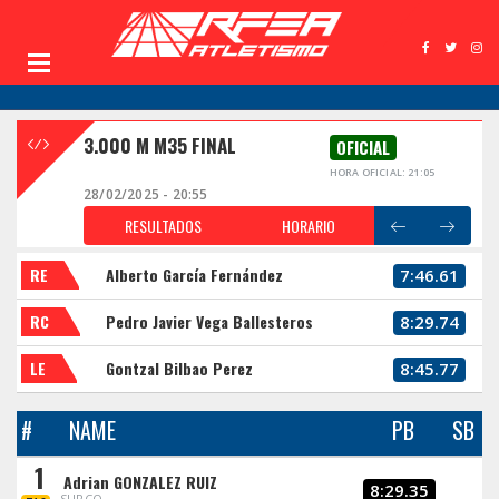
3.000 M M35 FINAL
OFICIAL
HORA OFICIAL: 21:05
28/02/2025 - 20:55
RESULTADOS
HORARIO
RE
Alberto García Fernández
7:46.61
RC
Pedro Javier Vega Ballesteros
8:29.74
LE
Gontzal Bilbao Perez
8:45.77
#
NAME
PB
SB
1
Adrian GONZALEZ RUIZ
8:29.35
SURCO