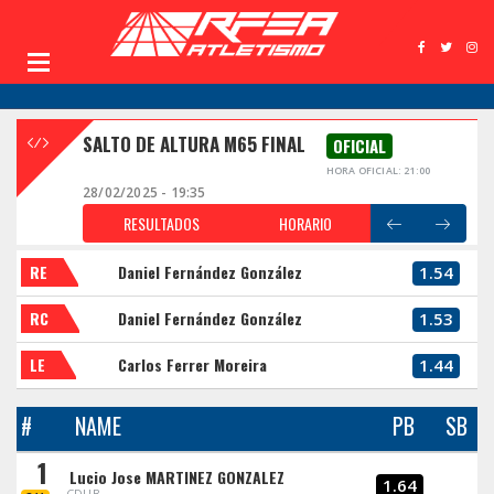
SALTO DE ALTURA M65 FINAL
OFICIAL
HORA OFICIAL: 21:00
28/02/2025 - 19:35
RESULTADOS
HORARIO
RE
Daniel Fernández González
1.54
RC
Daniel Fernández González
1.53
LE
Carlos Ferrer Moreira
1.44
#
NAME
PB
SB
1
Lucio Jose MARTINEZ GONZALEZ
1.64
CDUB