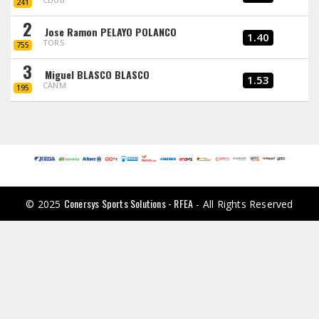
241
2
Jose Ramon PELAYO POLANCO
1.40
TORS
755
3
Miguel BLASCO BLASCO
1.53
CANM
195
Conersys Sports Solutions - RFEA
© 2025
- All Rights Reserved