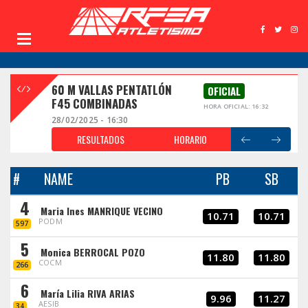
60 M VALLAS PENTATLÓN
OFICIAL
F45 COMBINADAS
HORA OFICIAL: 16:32
28/02/2025 - 16:30
RESULTADOS
HORARIO
#
NAME
PB
SB
4
Maria Ines MANRIQUE VECINO
10.71
10.71
PODM
597
5
Monica BERROCAL POZO
11.80
11.80
COCM
266
6
María Lilia RIVA ARIAS
9.96
11.27
AESIB
34