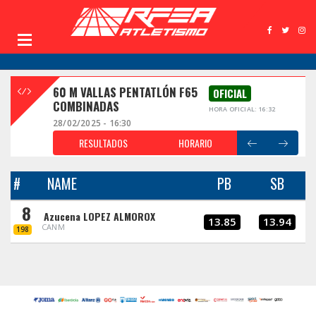
60 M VALLAS PENTATLÓN F65
OFICIAL
COMBINADAS
HORA OFICIAL: 16:32
28/02/2025 - 16:30
RESULTADOS
HORARIO
#
NAME
PB
SB
8
Azucena LOPEZ ALMOROX
13.85
13.94
CANM
198