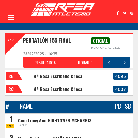
PENTATLÓN F55 FINAL
OFICIAL
HORA OFICIAL: 21:22
28/02/2025 - 16:35
RESULTADOS
HORARIO
RE
Mª Rosa Escribano Checa
4096
RC
Mª Rosa Escribano Checa
4007
#
NAME
PB
SB
1
Courteney Ann HIGHTOWER MCHARRIS
CANM
197
2