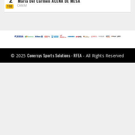
Maria Del Carmen ACEÑA DE MESA
CANM
193
Conersys Sports Solutions - RFEA
© 2025
- All Rights Reserved