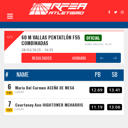
60 M VALLAS PENTATLÓN F55
OFICIAL
COMBINADAS
HORA OFICIAL: 16:37
28/02/2025 - 16:35
RESULTADOS
HORARIO
#
NAME
PB
SB
6
Maria Del Carmen ACEÑA DE MESA
12.69
13.41
CANM
193
7
Courteney Ann HIGHTOWER MCHARRIS
11.19
13.06
CANM
197