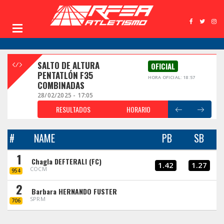
SALTO DE ALTURA
OFICIAL
PENTATLÓN F35
HORA OFICIAL: 18:57
COMBINADAS
28/02/2025 - 17:05
RESULTADOS
HORARIO
#
NAME
PB
SB
1
Chagla DEFTERALI (FC)
1.42
1.27
COCM
954
2
Barbara HERNANDO FUSTER
SPRM
706