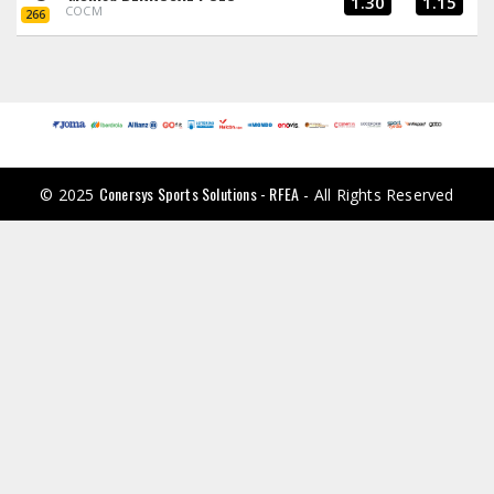
1.30
1.15
COCM
266
Conersys Sports Solutions - RFEA
© 2025
- All Rights Reserved