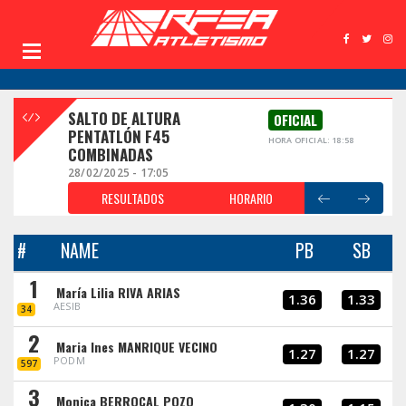
SALTO DE ALTURA
OFICIAL
PENTATLÓN F45
HORA OFICIAL: 18:58
COMBINADAS
28/02/2025 - 17:05
RESULTADOS
HORARIO
#
NAME
PB
SB
1
María Lilia RIVA ARIAS
1.36
1.33
AESIB
34
2
Maria Ines MANRIQUE VECINO
1.27
1.27
PODM
597
3
Monica BERROCAL POZO