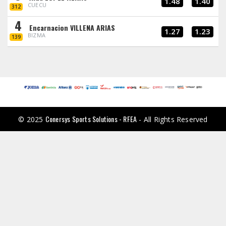
1.48
1.40
CUECU
312
4
Encarnacion VILLENA ARIAS
1.27
1.23
BIZMA
139
Conersys Sports Solutions - RFEA
© 2025
- All Rights Reserved