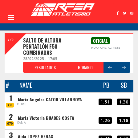
SALTO DE ALTURA
OFICIAL
PENTATLÓN F50
HORA OFICIAL: 18:58
COMBINADAS
28/02/2025 - 17:05
RESULTADOS
HORARIO
#
NAME
PB
SB
1
Maria Angeles CATON VILLARROYA
1.51
1.30
DURBI
338
2
Maria Victoria BUADES COSTA
1.26
1.18
SANA
679
3
Aida LOPEZ HERAS