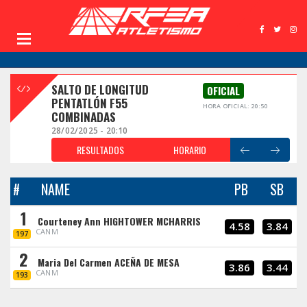
SALTO DE LONGITUD
OFICIAL
PENTATLÓN F55
HORA OFICIAL: 20:50
COMBINADAS
28/02/2025 - 20:10
RESULTADOS
HORARIO
#
NAME
PB
SB
1
Courteney Ann HIGHTOWER MCHARRIS
4.58
3.84
CANM
197
2
Maria Del Carmen ACEÑA DE MESA
3.86
3.44
CANM
193