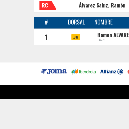
RC
Álvarez Sainz, Ramón
#
DORSAL
NOMBRE
Ramon ALVARE
1
38
S3473