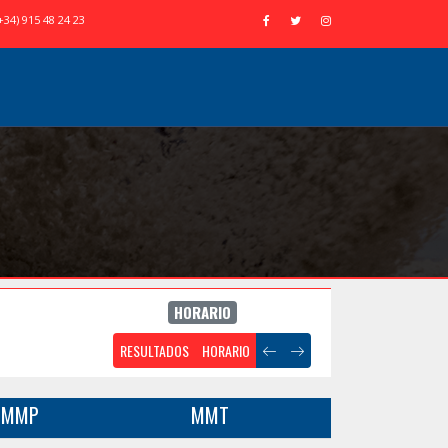
+34) 915 48 24 23
HORARIO
RESULTADOS
HORARIO
MMP
MMT