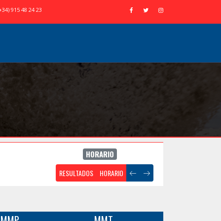
+34) 915 48 24 23
HORARIO
RESULTADOS
HORARIO
MMP
MMT