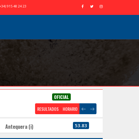
+34) 915 48 24 23
OFICIAL
RESULTADOS
HORARIO
53.83
Antequera (i)