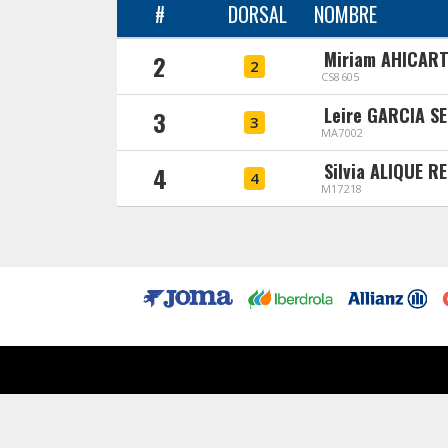
#
DORSAL
NOMBRE
Miriam AHICAR
2
2
CS8605
Leire GARCIA S
3
3
MA7002
Silvia ALIQUE R
4
4
M17218