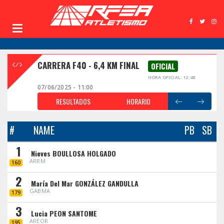
CARRERA F40 - 6,4 KM FINAL
OFICIAL
HORA OFICIAL: 12:48
07/06/2025 - 11:00
RESULTADOS
HORARIO
#
NAME
PB
SB
1
Nieves BOULLOSA HOLGADO
ARRM
160
2
María Del Mar GONZÁLEZ GANDULLA
GABMA
179
3
Lucia PEON SANTOME
AREOR
195