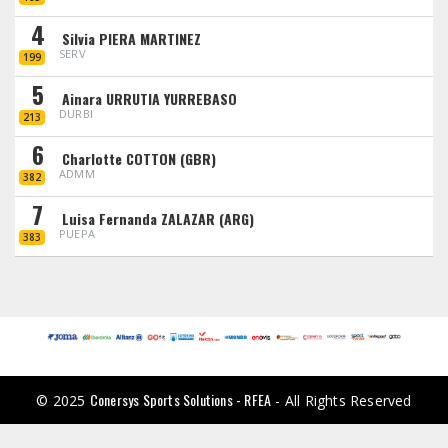
4
Silvia PIERA MARTINEZ
SERV
199
5
Ainara URRUTIA YURREBASO
DURBI
213
6
Charlotte COTTON (GBR)
ADMM
382
7
Luisa Fernanda ZALAZAR (ARG)
PUEPA
383
Conersys Sports Solutions - RFEA
© 2025
- All Rights Reserved