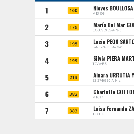
Nieves BOULLOS
1
160
M13109
María Del Mar G
2
179
CA-3785955-A-N-c
Lucia PEON SANT
3
195
GA-3726018-A-N-c
Silvia PIERA MAR
4
199
TCVA435
Ainara URRUTIA
5
213
SS-3746990-A-N-c
Charlotte COTTO
6
382
M1617
Luisa Fernanda Z
7
383
TCYL106