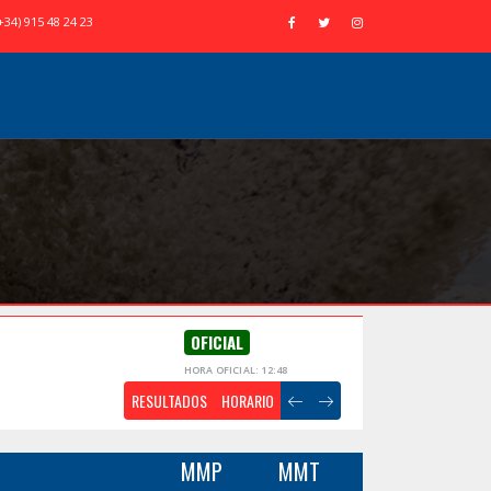
+34) 915 48 24 23
OFICIAL
HORA OFICIAL: 12:48
RESULTADOS
HORARIO
MMP
MMT