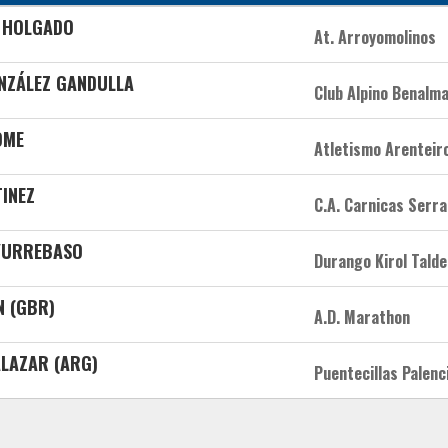
A HOLGADO
At. Arroyomolinos
ONZÁLEZ GANDULLA
Club Alpino Benalm
OME
Atletismo Arenteir
TINEZ
C.A. Carnicas Serr
 YURREBASO
Durango Kirol Talde
N (GBR)
A.D. Marathon
ALAZAR (ARG)
Puentecillas Palenc