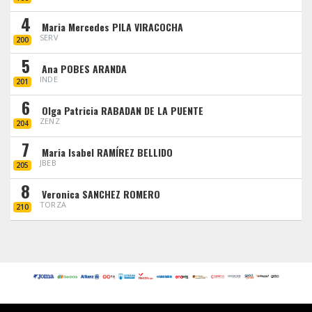
4
Maria Mercedes PILA VIRACOCHA
SERV
200
5
Ana POBES ARANDA
INDE
201
6
Olga Patricia RABADAN DE LA PUENTE
ZENZ
204
7
Maria Isabel RAMÍREZ BELLIDO
JBEB
205
8
Veronica SANCHEZ ROMERO
TORZA
210