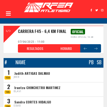
CARRERA F45 - 6,4 KM FINAL
OFICIAL
HORA OFICIAL: 12:48
07/06/2025 - 11:00
RESULTADOS
HORARIO
#
NAME
PB
SB
1
Judith ARTIGAS DALMAU
JBEB
158
2
Irantzu CHINCHETRU MARTINEZ
BLAVI
165
3
Sandra CORTES HIDALGO
ESMB
166