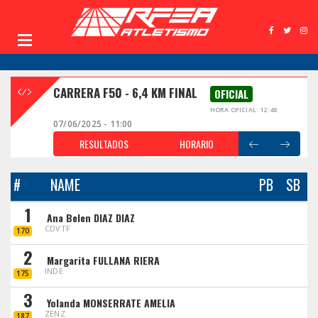
CARRERA F50 - 6,4 KM FINAL
OFICIAL
HORA OFICIAL: 12:48
07/06/2025 - 11:00
RESULTADOS
HORARIO
#
NAME
PB
SB
1
Ana Belen DIAZ DIAZ
CDVTF
170
2
Margarita FULLANA RIERA
INDE
175
3
Yolanda MONSERRATE AMELIA
ZENZ
187