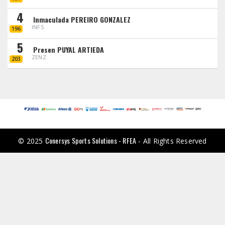
4
Inmaculada PEREIRO GONZALEZ
INFS
196
5
Presen PUYAL ARTIEDA
ZENZ
203
Conersys Sports Solutions - RFEA
© 2025
- All Rights Reserved