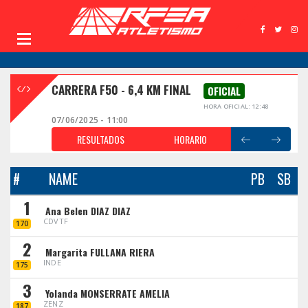
CARRERA F50 - 6,4 KM FINAL
OFICIAL
HORA OFICIAL: 12:48
07/06/2025 - 11:00
RESULTADOS
HORARIO
#
NAME
PB
SB
1
Ana Belen DIAZ DIAZ
CDVTF
170
2
Margarita FULLANA RIERA
INDE
175
3
Yolanda MONSERRATE AMELIA
ZENZ
187