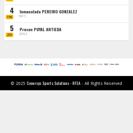
4
Inmaculada PEREIRO GONZALEZ
INFS
196
5
Presen PUYAL ARTIEDA
ZENZ
203
Conersys Sports Solutions - RFEA
© 2025
- All Rights Reserved