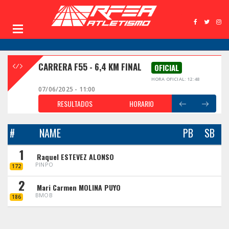
CARRERA F55 - 6,4 KM FINAL
OFICIAL
HORA OFICIAL: 12:48
07/06/2025 - 11:00
RESULTADOS
HORARIO
#
NAME
PB
SB
1
Raquel ESTEVEZ ALONSO
PINPO
172
2
Mari Carmen MOLINA PUYO
BMOB
186