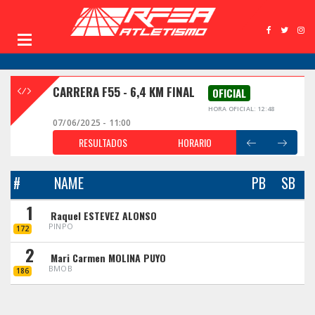
CARRERA F55 - 6,4 KM FINAL
OFICIAL
HORA OFICIAL: 12:48
07/06/2025 - 11:00
RESULTADOS
HORARIO
#
NAME
PB
SB
1
Raquel ESTEVEZ ALONSO
PINPO
172
2
Mari Carmen MOLINA PUYO
BMOB
186