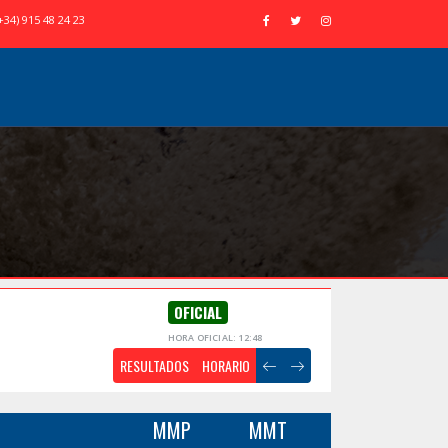
+34) 915 48 24 23
OFICIAL
HORA OFICIAL: 12:48
RESULTADOS
HORARIO
MMP
MMT