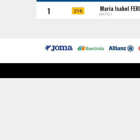
Maria Isabel F
1
216
MA7921