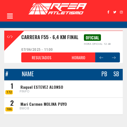
CARRERA F55 - 6,4 KM FINAL
OFICIAL
HORA OFICIAL: 12:48
07/06/2025 - 11:00
RESULTADOS
HORARIO
#
NAME
PB
SB
1
Raquel ESTEVEZ ALONSO
PINPO
172
2
Mari Carmen MOLINA PUYO
BMOB
186