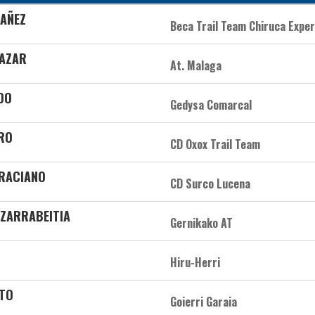
BAÑEZ
Beca Trail Team Chiruca Expe
LAZAR
At. Malaga
DO
Gedysa Comarcal
ERO
CD Oxox Trail Team
GRACIANO
CD Surco Lucena
 ZARRABEITIA
Gernikako AT
Hiru-Herri
ITO
Goierri Garaia