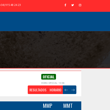
+34) 915 48 24 23
OFICIAL
HORA OFICIAL: 13:06
RESULTADOS
HORARIO
MMP
MMT