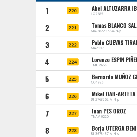
Abel ALTUZARRA I
1
220
LO7685
Tomas BLANCO SA
2
221
MA-3822977-A-N-p
Pablo CUEVAS TIRA
3
222
MA2187
Lorenzo ESPIN PIÑ
4
224
TMUR656
Bernardo MUÑOZ 
5
225
CO1926
Mikel OAR-ARTETA
6
226
BI-3768352-A-N-p
Juan PES OROZ
7
227
TNAV-0220
Borja UTERGA BEN
8
228
BI-3678437-A-N-s