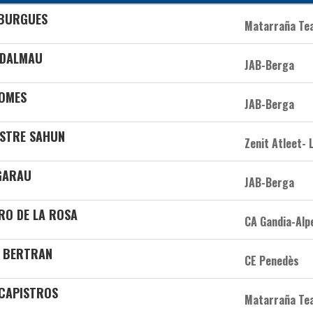
 BURGUES
Matarraña Te
 DALMAU
JAB-Berga
GOMES
JAB-Berga
ESTRE SAHUN
Zenit Atleet- 
 GARAU
JAB-Berga
ARO DE LA ROSA
CA Gandia-Alp
N BERTRAN
CE Penedès
 CAPISTROS
Matarraña Te