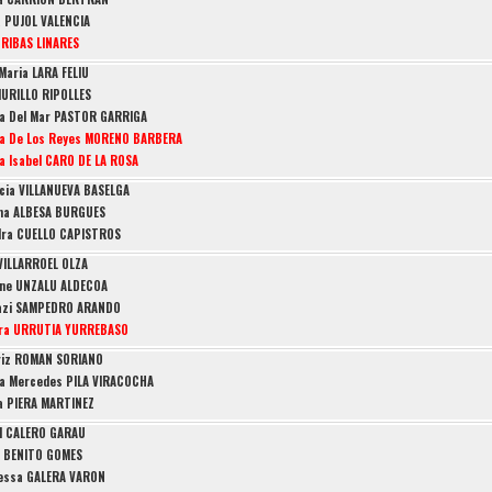
 PUJOL VALENCIA
 RIBAS LINARES
Maria LARA FELIU
URILLO RIPOLLES
a Del Mar PASTOR GARRIGA
a De Los Reyes MORENO BARBERA
a Isabel CARO DE LA ROSA
cia VILLANUEVA BASELGA
na ALBESA BURGUES
dra CUELLO CAPISTROS
VILLARROEL OLZA
ane UNZALU ALDECOA
azi SAMPEDRO ARANDO
ara URRUTIA YURREBASO
riz ROMAN SORIANO
a Mercedes PILA VIRACOCHA
ia PIERA MARTINEZ
l CALERO GARAU
a BENITO GOMES
essa GALERA VARON