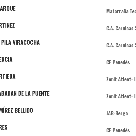
TARQUE
Matarraña Te
ARTINEZ
C.A. Carnicas
s PILA VIRACOCHA
C.A. Carnicas
ENCIA
CE Penedès
RTIEDA
Zenit Atleet- 
RABADAN DE LA PUENTE
Zenit Atleet- 
AMÍREZ BELLIDO
JAB-Berga
RES
CE Penedès