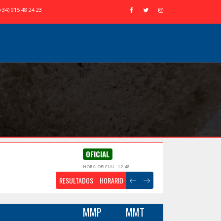
+34) 915 48 24 23
OFICIAL
HORA OFICIAL: 12:48
RESULTADOS
HORARIO
MMP
MMT