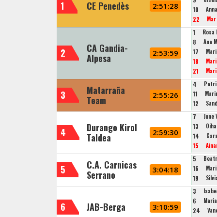
1
CE Penedès
2:51:28
10
Anna
22
Mar
1
Rosa 
8
Ana M
CA Gandia-
2
17
Mari
2:53:59
Alpesa
18
Mari
21
Mari
4
Patri
Matarraña
3
11
Mari
2:55:26
Team
12
San
7
June 
Durango Kirol
13
Oih
4
2:59:30
Taldea
14
Gar
15
Ain
5
Beat
C.A. Carnicas
5
16
Mari
3:04:18
Serrano
19
Silv
3
Isabe
6
Mari
6
JAB-Berga
3:10:59
24
Van