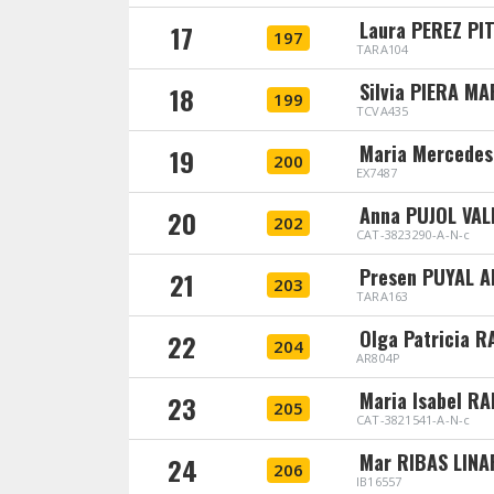
Laura PEREZ PI
17
197
TARA104
Silvia PIERA M
18
199
TCVA435
Maria Mercede
19
200
EX7487
Anna PUJOL VAL
20
202
CAT-3823290-A-N-c
Presen PUYAL A
21
203
TARA163
Olga Patricia 
22
204
AR804P
Maria Isabel R
23
205
CAT-3821541-A-N-c
Mar RIBAS LINA
24
206
IB16557