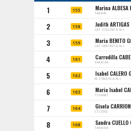
Marina ALBESA
1
155
TARA49
Judith ARTIGAS
2
158
CAT-3722260-A-N-c
Maria BENITO 
3
159
CAT-3697457-A-N-c
Carrodilla CAB
4
161
TARA164
Isabel CALERO
5
162
IB-3740610-A-N-c
Maria Isabel C
6
163
TCVA681
Gisela CARRIO
7
164
CT25362
Sandra CUELLO
8
168
TARA106