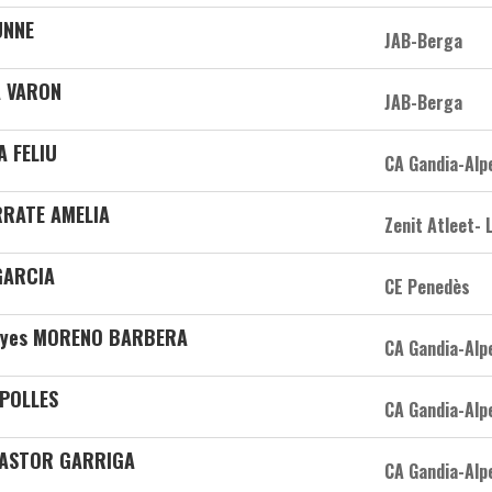
UNNE
JAB-Berga
A VARON
JAB-Berga
A FELIU
CA Gandia-Alp
RRATE AMELIA
Zenit Atleet- 
GARCIA
CE Penedès
Reyes MORENO BARBERA
CA Gandia-Alp
IPOLLES
CA Gandia-Alp
 PASTOR GARRIGA
CA Gandia-Alp