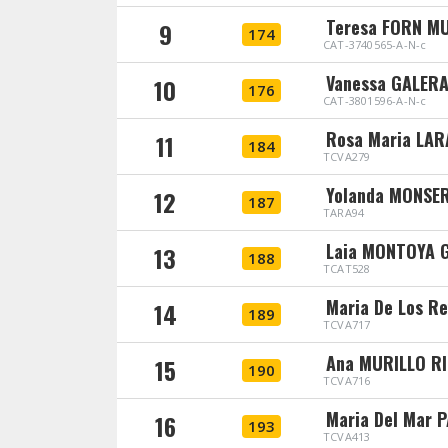
Teresa FORN M
9
174
CAT-3740565-A-N-c
Vanessa GALER
10
176
CAT-3801596-A-N-c
Rosa Maria LAR
11
184
TCVA279
Yolanda MONSE
12
187
TARA94
Laia MONTOYA 
13
188
TCAT528
Maria De Los 
14
189
TCVA717
Ana MURILLO R
15
190
TCVA716
Maria Del Mar
16
193
TCVA413