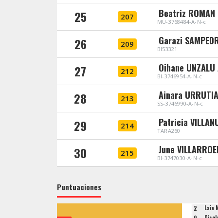
Beatriz ROMAN
25
207
MU-3768484-A-N-c
Garazi SAMPED
26
209
BI53321
Oihane UNZALU
27
212
BI-3746954-A-N-c
Ainara URRUTI
28
213
SS-3746990-A-N-c
Patricia VILLA
29
214
TARA260
June VILLARROE
30
215
BI-3747030-A-N-c
Puntuaciones
2
Laia
9
Gise