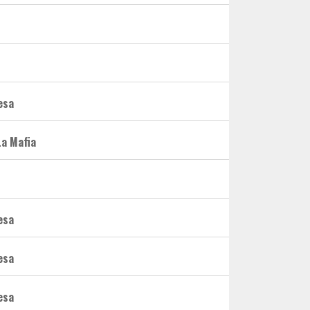
esa
La Mafia
esa
esa
esa