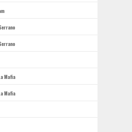
am
 Serrano
 Serrano
La Mafia
La Mafia