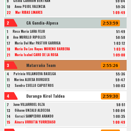
9
Gisela CARRION BERTRAN
59:04
10
Anna PUJOL VALENCIA
59:36
22
Mar RIBAS LINARES
1:09:49
2
CA Gandia-Alpesa
2:53:59
1
Rosa Maria LARA FELIU
51:49
8
Ana MURILLO RIPOLLES
58:58
17
Maria Del Mar PASTOR GARRIGA
1:03:12
18
Maria De Los Reyes MORENO BARBERA
1:03:15
21
Maria Isabel CARO DE LA ROSA
1:09:00
3
Matarraña Team
2:55:26
4
Patricia VILLANUEVA BASELGA
55:36
11
Marina ALBESA BURGUES
59:47
12
Sandra CUELLO CAPISTROS
1:00:03
4
Durango Kirol Taldea
2:59:30
7
June VILLARROEL OLZA
58:51
13
Oihane UNZALU ALDECOA
1:00:04
14
Garazi SAMPEDRO ARANDO
1:00:35
15
Ainara URRUTIA YURREBASO
1:00:49