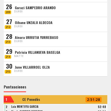
26
Garazi SAMPEDRO ARANDO
DURBI
209
27
Oihane UNZALU ALDECOA
DURBI
212
28
Ainara URRUTIA YURREBASO
DURBI
213
29
Patricia VILLANUEVA BASELGA
MATTE
214
30
June VILLARROEL OLZA
DURBI
215
Puntuaciones
1
CE Penedès
2:51:28
2
Laia MONTOYA GARCIA
52:48