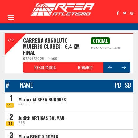
CARRERA ABSOLUTO
OFICIAL
MUJERES CLUBES - 6,4 KM
HORA OFICIAL: 12:48
FINAL
07/06/2025 - 11:00
RESULTADOS
HORARIO
#
NAME
PB
SB
1
Marina ALBESA BURGUES
MATTE
155
2
Judith ARTIGAS DALMAU
JBEB
158
3
Maria BENITO GOMES