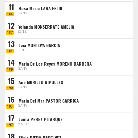
11
Rosa Maria LARA FELIU
GANV
184
12
Yolanda MONSERRATE AMELIA
ZENZ
187
13
Laia MONTOYA GARCIA
PENB
188
14
Maria De Los Reyes MORENO BARBERA
GANV
189
15
Ana MURILLO RIPOLLES
GANV
190
16
Maria Del Mar PASTOR GARRIGA
GANV
193
17
Laura PEREZ PITARQUE
MATTE
197
18
Silvia PIERA MARTINEZ