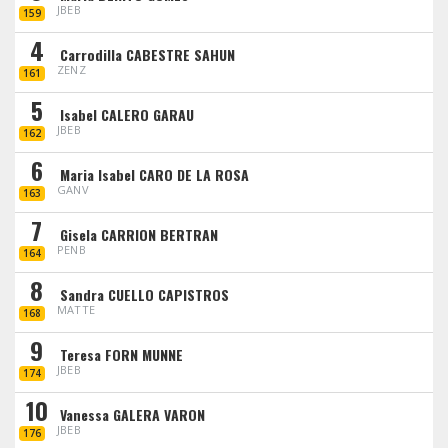
JBEB
159
4
Carrodilla CABESTRE SAHUN
ZENZ
161
5
Isabel CALERO GARAU
JBEB
162
6
Maria Isabel CARO DE LA ROSA
GANV
163
7
Gisela CARRION BERTRAN
PENB
164
8
Sandra CUELLO CAPISTROS
MATTE
168
9
Teresa FORN MUNNE
JBEB
174
10
Vanessa GALERA VARON
JBEB
176