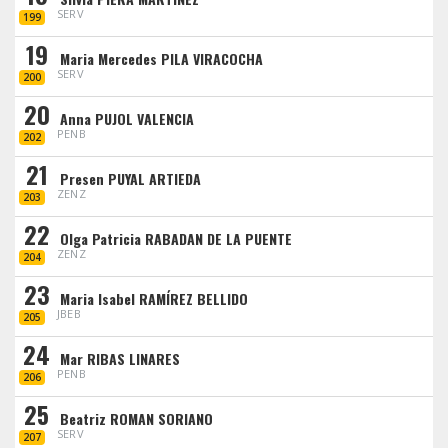
SERV
199
19
Maria Mercedes PILA VIRACOCHA
SERV
200
20
Anna PUJOL VALENCIA
PENB
202
21
Presen PUYAL ARTIEDA
ZENZ
203
22
Olga Patricia RABADAN DE LA PUENTE
ZENZ
204
23
Maria Isabel RAMÍREZ BELLIDO
JBEB
205
24
Mar RIBAS LINARES
PENB
206
25
Beatriz ROMAN SORIANO
SERV
207