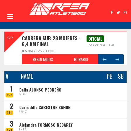
CARRERA SUB-23 MUJERES -
OFICIAL
6,4 KM FINAL
HORA OFICIAL: 12:48
07/06/2025 - 11:00
RESULTADOS
HORARIO
#
NAME
PB
SB
1
Dalia ALONSO PEDREÑO
INDE
157
2
Carrodilla CABESTRE SAHUN
ZENZ
161
3
Alejandra FORMOSO RECAREY
TKTC
173