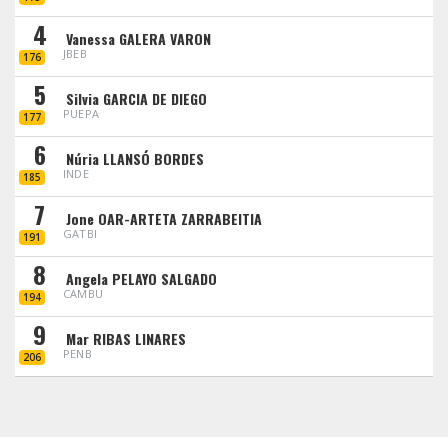
4
Vanessa GALERA VARON
JBEB
176
5
Silvia GARCIA DE DIEGO
PUEPA
177
6
Núria LLANSÓ BORDES
INDE
185
7
Jone OAR-ARTETA ZARRABEITIA
GATBI
191
8
Angela PELAYO SALGADO
CAMBU
194
9
Mar RIBAS LINARES
PENB
206