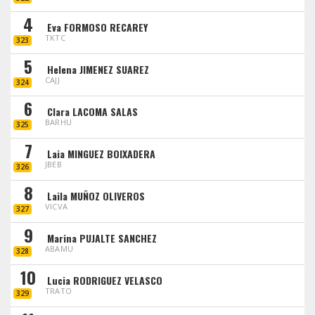
4
Eva FORMOSO RECAREY
TKTC
323
5
Helena JIMENEZ SUAREZ
CAJJ
324
6
Clara LACOMA SALAS
BARHU
325
7
Laia MINGUEZ BOIXADERA
JBEB
326
8
Laila MUÑOZ OLIVEROS
VICVA
327
9
Marina PUJALTE SANCHEZ
ABAMU
328
10
Lucia RODRIGUEZ VELASCO
TRATO
329