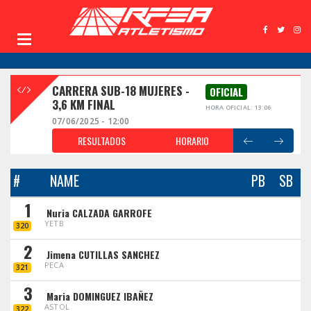
CARRERA SUB-18 MUJERES -
OFICIAL
3,6 KM FINAL
HORA OFICIAL: 13:06
07/06/2025 - 12:00
RESULTADOS
HORARIO
#
NAME
PB
SB
1
Nuria CALZADA GARROFE
YETB
320
2
Jimena CUTILLAS SANCHEZ
PECA
321
3
Maria DOMINGUEZ IBAÑEZ
ASTOL
322