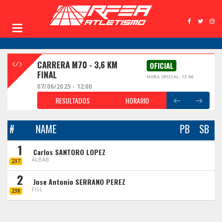
CARRERA M70 - 3,6 KM
OFICIAL
FINAL
HORA OFICIAL: 13:06
07/06/2025 - 12:00
RESULTADOS
HORARIO
#
NAME
PB
SB
1
Carlos SANTORO LOPEZ
ALBAB
237
2
Jose Antonio SERRANO PEREZ
FISL
238