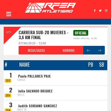
CARRERA SUB-20 MUJERES -
OFICIAL
3,6 KM FINAL
HORA OFICIAL: 13:06
07/06/2025 - 12:00
RESULTADOS
HORARIO
#
NAME
PB
SB
1
Paula PALLARES PAJE
CAIGC
232
2
Julia SALVADO DIEGUEZ
SDCC
233
3
Judith SORIANO SANCHEZ
MATTE
234