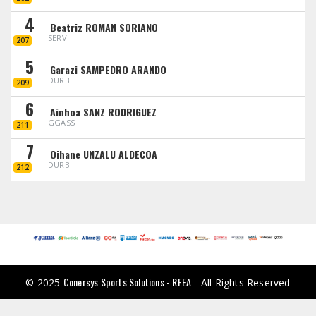
4
Beatriz ROMAN SORIANO
SERV
207
5
Garazi SAMPEDRO ARANDO
DURBI
209
6
Ainhoa SANZ RODRIGUEZ
GGASS
211
7
Oihane UNZALU ALDECOA
DURBI
212
Conersys Sports Solutions - RFEA
© 2025
- All Rights Reserved