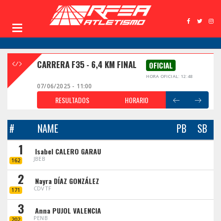
CARRERA F35 - 6,4 KM FINAL
OFICIAL
HORA OFICIAL: 12:48
07/06/2025 - 11:00
RESULTADOS
HORARIO
#
NAME
PB
SB
1
Isabel CALERO GARAU
JBEB
162
2
Nayra DÍAZ GONZÁLEZ
CDVTF
171
3
Anna PUJOL VALENCIA
PENB
202