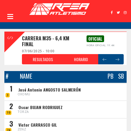
CARRERA M35 - 6,4 KM
OFICIAL
FINAL
HORA OFICIAL: 11:44
07/06/2025 - 10:00
RESULTADOS
HORARIO
#
NAME
PB
SB
1
José Antonio ANGOSTO SALMERÓN
OXOMU
3
2
Oscar BUJAN RODRIGUEZ
TORZA
19
3
Victor CARRASCO GIL
ZENZ
24