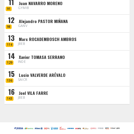
11
Juan NAVARRO MORENO
GYMIB
91
12
Alejandro PASTOR MIÑANA
GANV
98
13
Marc ROCADEMBOSCH AMBROS
JBEB
114
14
Xavier TOMASA SERRANO
INDE
129
15
Lucio VALVERDE ARÉVALO
SAICR
136
16
Joel VILA FARRE
JBEB
143