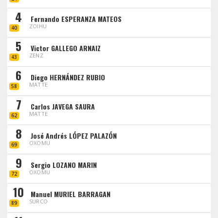
4
Fernando ESPERANZA MATEOS
ZOIHU
40
5
Victor GALLEGO ARNAIZ
ZENZ
43
6
Diego HERNÁNDEZ RUBIO
MATTE
58
7
Carlos JAVEGA SAURA
MATTE
62
8
José Andrés LÓPEZ PALAZÓN
OXOMU
69
9
Sergio LOZANO MARIN
OXOMU
72
10
Manuel MURIEL BARRAGAN
SURCO
89