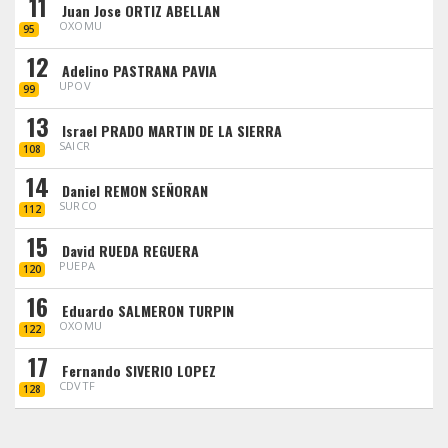
11
Juan Jose ORTIZ ABELLAN
OXOMU
95
12
Adelino PASTRANA PAVIA
UPOV
99
13
Israel PRADO MARTIN DE LA SIERRA
SAICR
108
14
Daniel REMON SEÑORAN
SURCO
112
15
David RUEDA REGUERA
PUEPA
120
16
Eduardo SALMERON TURPIN
OXOMU
122
17
Fernando SIVERIO LOPEZ
CDVTF
128