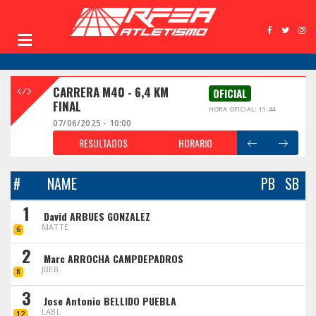
CARRERA M40 - 6,4 KM
OFICIAL
FINAL
HORA OFICIAL: 11:44
07/06/2025 - 10:00
RESULTADOS
HORARIO
#
NAME
PB
SB
1
David ARBUES GONZALEZ
MATTE
6
2
Marc ARROCHA CAMPDEPADROS
JBEB
8
3
Jose Antonio BELLIDO PUEBLA
LABL
12