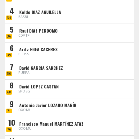
4
Koldo DIAZ AGUILELLA
BASBI
34
5
Raul DIAZ PERDOMO
CDVTF
36
6
Aritz EGEA CACERES
BEHSS
39
7
David GARCIA SANCHEZ
PUEPA
50
8
David LOPEZ CASTAN
SPOSG
68
9
Antonio Javier LOZANO MARÍN
OXOMU
71
10
Francisco Manuel MARTÍNEZ ATAZ
OXOMU
76