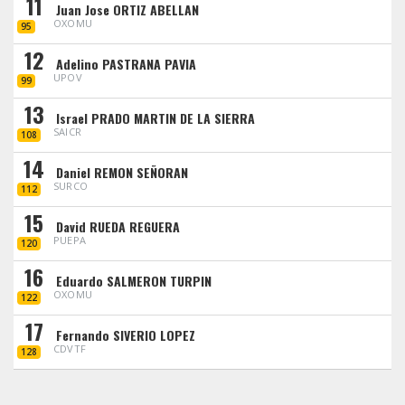
11
Juan Jose ORTIZ ABELLAN
OXOMU
95
12
Adelino PASTRANA PAVIA
UPOV
99
13
Israel PRADO MARTIN DE LA SIERRA
SAICR
108
14
Daniel REMON SEÑORAN
SURCO
112
15
David RUEDA REGUERA
PUEPA
120
16
Eduardo SALMERON TURPIN
OXOMU
122
17
Fernando SIVERIO LOPEZ
CDVTF
128