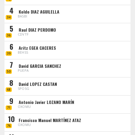
4
Koldo DIAZ AGUILELLA
BASBI
34
5
Raul DIAZ PERDOMO
CDVTF
36
6
Aritz EGEA CACERES
BEHSS
39
7
David GARCIA SANCHEZ
PUEPA
50
8
David LOPEZ CASTAN
SPOSG
68
9
Antonio Javier LOZANO MARÍN
OXOMU
71
10
Francisco Manuel MARTÍNEZ ATAZ
OXOMU
76