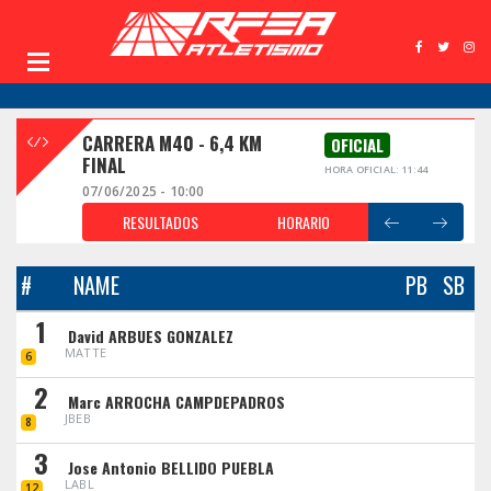
CARRERA M40 - 6,4 KM
OFICIAL
FINAL
HORA OFICIAL: 11:44
07/06/2025 - 10:00
RESULTADOS
HORARIO
#
NAME
PB
SB
1
David ARBUES GONZALEZ
MATTE
6
2
Marc ARROCHA CAMPDEPADROS
JBEB
8
3
Jose Antonio BELLIDO PUEBLA
LABL
12