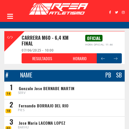
CARRERA M60 - 6,4 KM
OFICIAL
FINAL
HORA OFICIAL: 11:44
07/06/2025 - 10:00
RESULTADOS
HORARIO
#
NAME
PB
SB
1
Gonzalo Jose BERNABE MARTIN
SERV
14
2
Fernando BORRAJO DEL RIO
PIES
18
3
Jose Maria LACOMA LOPEZ
BARHU
63