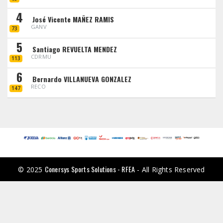
4
José Vicente MAÑEZ RAMIS
GANV
73
5
Santiago REVUELTA MENDEZ
CDRMU
113
6
Bernardo VILLANUEVA GONZALEZ
RECO
147
Conersys Sports Solutions - RFEA
© 2025
- All Rights Reserved