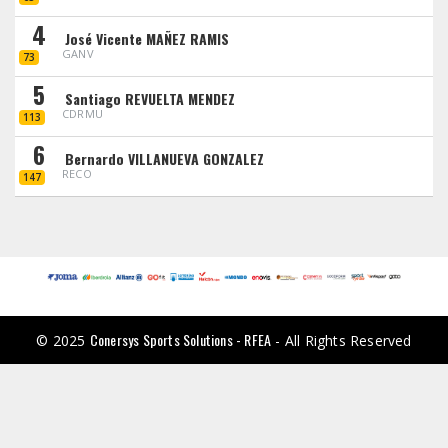
4
José Vicente MAÑEZ RAMIS
GANV
73
5
Santiago REVUELTA MENDEZ
CDRMU
113
6
Bernardo VILLANUEVA GONZALEZ
RECO
147
Conersys Sports Solutions - RFEA
© 2025
- All Rights Reserved