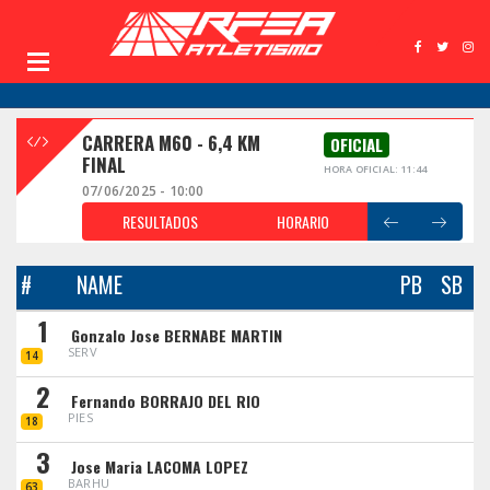
CARRERA M60 - 6,4 KM
OFICIAL
FINAL
HORA OFICIAL: 11:44
07/06/2025 - 10:00
RESULTADOS
HORARIO
#
NAME
PB
SB
1
Gonzalo Jose BERNABE MARTIN
SERV
14
2
Fernando BORRAJO DEL RIO
PIES
18
3
Jose Maria LACOMA LOPEZ
BARHU
63