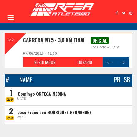
CARRERA M75 - 3,6 KM FINAL
OFICIAL
HORA OFICIAL: 13:06
07/06/2025 - 12:00
RESULTADOS
HORARIO
#
NAME
PB
SB
1
Domingo ORTEGA MEDINA
UATB
239
2
Jose Francisco RODRIGUEZ HERNANDEZ
A97TF
240