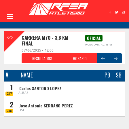
CARRERA M70 - 3,6 KM
OFICIAL
FINAL
HORA OFICIAL: 13:06
07/06/2025 - 12:00
RESULTADOS
HORARIO
#
NAME
PB
SB
1
Carlos SANTORO LOPEZ
ALBAB
237
2
Jose Antonio SERRANO PEREZ
FISL
238